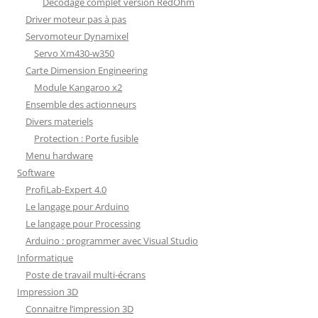
Décodage complet version RedOhm
Driver moteur pas à pas
Servomoteur Dynamixel
Servo Xm430-w350
Carte Dimension Engineering
Module Kangaroo x2
Ensemble des actionneurs
Divers materiels
Protection : Porte fusible
Menu hardware
Software
ProfiLab-Expert 4.0
Le langage pour Arduino
Le langage pour Processing
Arduino : programmer avec Visual Studio
Informatique
Poste de travail multi-écrans
Impression 3D
Connaitre l’impression 3D