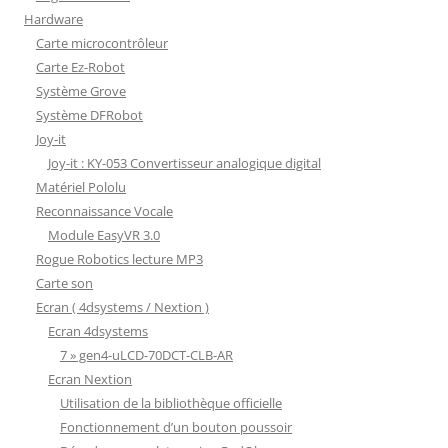
Hardware
Carte microcontrôleur
Carte Ez-Robot
Système Grove
Système DFRobot
Joy-it
Joy-it : KY-053 Convertisseur analogique digital
Matériel Pololu
Reconnaissance Vocale
Module EasyVR 3.0
Rogue Robotics lecture MP3
Carte son
Ecran ( 4dsystems / Nextion )
Ecran 4dsystems
7 » gen4-uLCD-70DCT-CLB-AR
Ecran Nextion
Utilisation de la bibliothèque officielle
Fonctionnement d’un bouton poussoir