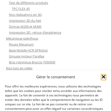
Test de différents produits
TPC FLEX 45
Nos réalisations en 3D
Impression 3D du Net
Zortrax M200 et M300
Impression 3D : retour d’expérience
Mécanique spécifique
Roues Mecanum
Base Mobile HCR DFRobot
Groupe moteur Parallax
Bras robotique Braccio T050000
Nos tuto en vidéo
Nos tuto en vidéo
Gérer le consentement
ESP32 : Apprentissage
Les Moteurs Pas à Pas
Pour offrir les meilleures expériences, nous utilisons des technologies
telles que les cookies pour stocker et/ou accéder aux informations des
Projets Processing
appareils. Le fait de consentir à ces technologies nous permettra de
Amélioration de l’habitat
traiter des données telles que le comportement de navigation ou les ID
Tir sportif
uniques sur ce site. Le fait de ne pas consentir ou de retirer son
consentement peut avoir un effet négatif sur certaines caractéristiques
Fichiers dessin