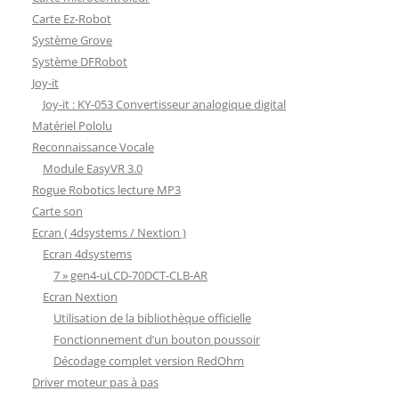
Carte Ez-Robot
Système Grove
Système DFRobot
Joy-it
Joy-it : KY-053 Convertisseur analogique digital
Matériel Pololu
Reconnaissance Vocale
Module EasyVR 3.0
Rogue Robotics lecture MP3
Carte son
Ecran ( 4dsystems / Nextion )
Ecran 4dsystems
7 » gen4-uLCD-70DCT-CLB-AR
Ecran Nextion
Utilisation de la bibliothèque officielle
Fonctionnement d’un bouton poussoir
Décodage complet version RedOhm
Driver moteur pas à pas