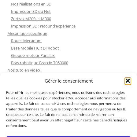
Nos réalisations en 3D
Impression 3D du Net
Zortrax M200 et M300
Impression 3D : retour d’expérience
Mécanique spécifique
Roues Mecanum
Base Mobile HCR DFRobot
Groupe moteur Parallax
Bras robotique Braccio T050000
Nos tuto en vidéo
Nos tuto en vidéo
Gérer le consentement
ESP32 : Apprentissage
Les Moteurs Pas à Pas
Pour offrir les meilleures expériences, nous utilisons des technologies
telles que les cookies pour stocker et/ou accéder aux informations des
Projets Processing
appareils. Le fait de consentir à ces technologies nous permettra de
Amélioration de l’habitat
traiter des données telles que le comportement de navigation ou les ID
Tir sportif
uniques sur ce site. Le fait de ne pas consentir ou de retirer son
consentement peut avoir un effet négatif sur certaines caractéristiques
Fichiers dessin
et fonctions.
Fichiers dessin
Contact et mentions légales