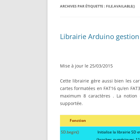
RÉALISATION DIVERSES
ARCHIVES PAR ÉTIQUETTE :
BASE MOBILE HCR DFROBOT
FILE.AVAILABLE()
ESP32 : APPRE
GROUPE MOTEUR PARALLAX
LES MOTEURS P
BRAS ROBOTIQUE BRACCIO
PROJETS PROC
Librairie Arduino gestion
T050000
AMÉLIORATION 
TIR SPORTIF
Mise à jour le 25/03/2015
Cette librairie gère aussi bien les c
cartes formatées en FAT16 qu’en FAT32
maximum 8 caractères . La notion 
supportée.
Fonction
SD.begin()
Initialise la librairie SD 
(broches numériques 11,1