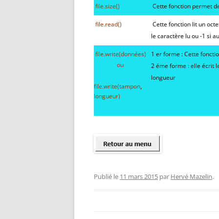
file.
size
(
)
Cette fonction permet de 
file.
read
(
)
Cette fonction lit un octe
le caractère lu ou -1 si 
file.
write
(données
)
1 er forme : Cette foncti
ou
2 éme forme : elle écrit 
longueur
file.
write
(tampon
,
longueur
)
Publié le
11 mars 2015
par
Hervé Mazelin
.