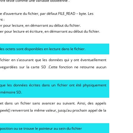
t être testé comme une variable booléenne .
 d’ouverture du fichier, par défaut FILE_READ – byte. Les
t :
er pour lecture, en démarrant au début du fichier.
ier pour lecture et écriture, en démarrant au début du fichier.
des octets sont disponibles en lecture dans le fichier.
fichier en s’assurant que les données qui y ont éventuellement
uvegardées sur la carte SD .Cette fonction ne retourne aucun
 que les données écrites dans un fichier ont été physiquement
te mémoire SD.
tet dans un fichier sans avancer au suivant. Ainsi, des appels
n peek() renverront la même valeur, jusqu’au prochain appel de la
position ou se trouve le pointeur au sein du fichier