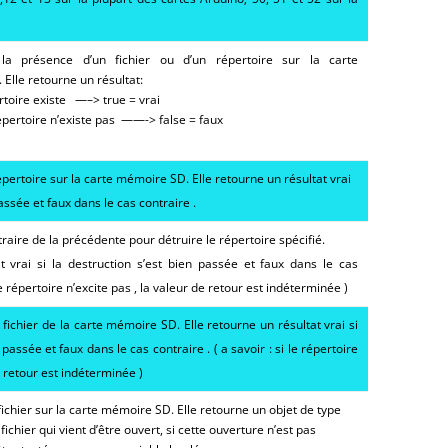
ENSEMBLE DES ACTIONNEURS
la présence d’un fichier ou d’un répertoire sur la carte
DIVERS MATERIELS
PROTECTI
 Elle retourne un résultat:
pertoire existe —–> true = vrai
MENU HARDWARE
e répertoire n’existe pas ——-> false = faux
épertoire sur la carte mémoire SD. Elle retourne un résultat vrai
passée et faux dans le cas contraire .
traire de la précédente pour détruire le répertoire spécifié.
t vrai si la destruction s’est bien passée et faux dans le cas
i le répertoire n’excite pas , la valeur de retour est indéterminée )
fichier de la carte mémoire SD. Elle retourne un résultat vrai si
passée et faux dans le cas contraire . ( a savoir : si le répertoire
de retour est indéterminée )
fichier sur la carte mémoire SD. Elle retourne un objet de type
ichier qui vient d’être ouvert, si cette ouverture n’est pas