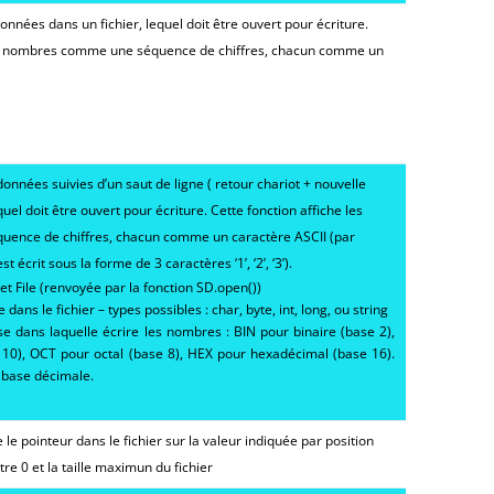
données dans un fichier, lequel doit être ouvert pour écriture.
les nombres comme une séquence de chiffres, chacun comme un
données suivies d’un saut de ligne ( retour chariot + nouvelle
equel doit être ouvert pour écriture. Cette fonction affiche les
ence de chiffres, chacun comme un caractère ASCII (par
écrit sous la forme de 3 caractères ‘1’, ‘2’, ‘3’).
bjet File (renvoyée par la fonction SD.open())
 dans le fichier – types possibles : char, byte, int, long, ou string
ase dans laquelle écrire les nombres : BIN pour binaire (base 2),
10), OCT pour octal (base 8), HEX pour hexadécimal (base 16).
a base décimale.
 le pointeur dans le fichier sur la valeur indiquée par
position
tre 0 et la taille maximun du fichier