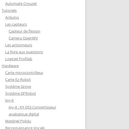
Automate Crouzet
DÉCODAGE COMPLET VERSION
Tutoriels
REDOHM
Arduino
ON : PORTE FUSIBLE
Les capteurs
Capteur de flexion
Camera OpenMV
Les actionneurs
La foire aux questions
Logiciel Profilab
Hardware
Carte microcontrôleur
Carte Ez-Robot
Système Grove
Système DFRobot
Joy-it
Joy-it : KY-053 Convertisseur
analogique digital
Matériel Pololu
Reconnaissance Vocale