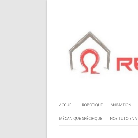
ACCUEIL
ROBOTIQUE
ANIMATION
NOS ROBOTS
HALLOWING M0
MÉCANIQUE SPÉCIFIQUE
NOS TUTO EN V
NOS CHÂSSIS
LED NEOPIXEL
ROUES MECANUM
NOS TUTO EN 