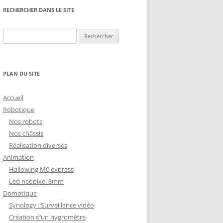
NG
NOS RÉALISATIONS EN 3D
RECHERCHER DANS LE SITE
EC
IMPRESSION 3D DU NET
Rechercher :
 KY-053 CONVERTISSEUR
ZORTRAX M200 ET M300
QUE DIGITAL
IMPRESSION 3D : RETOUR
PLAN DU SITE
D’EXPÉRIENCE
EASYVR 3.0
Accueil
Robotique
Nos robots
Nos châssis
Réalisation diverses
DSYSTEMS
7 » GEN4-ULCD-70DCT-CLB-AR
Animation
Hallowing M0 express
EXTION
UTILISATION DE LA BIBLIOTHÈQUE
Led neopixel 8mm
OFFICIELLE
M430-W350
Domotique
FONCTIONNEMENT D’UN BOUTON
Synology : Surveillance vidéo
KANGAROO X2
POUSSOIR
Création d’un hygromètre