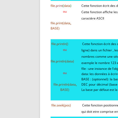
file.
print
(
data
)
Cette fonction écrit des 
ou
Cette fonction affiche 
caractère ASCII
file.
print
(
data
,
BASE
)
file.
println
(
)
Cette fonction écrit des 
ou
ligne) dans un fichier , l
nombres comme une séqu
file.
println
(
data
)
exemple le nombre 123 est 
file : une instance de l’o
ou
data: les données à écrire
BASE : (optionnel): la b
file.
println
(data
,
DEC pour décimal (base 
BASE)
La base par défaut est l
file.
seek
(
pos
)
Cette fonction positionne
qui doit etre comprise en