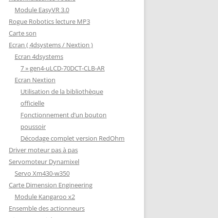
Module EasyVR 3.0
Rogue Robotics lecture MP3
Carte son
Ecran ( 4dsystems / Nextion )
Ecran 4dsystems
7 » gen4-uLCD-70DCT-CLB-AR
Ecran Nextion
Utilisation de la bibliothèque
officielle
Fonctionnement d’un bouton
poussoir
Décodage complet version RedOhm
Driver moteur pas à pas
Servomoteur Dynamixel
Servo Xm430-w350
Carte Dimension Engineering
Module Kangaroo x2
Ensemble des actionneurs