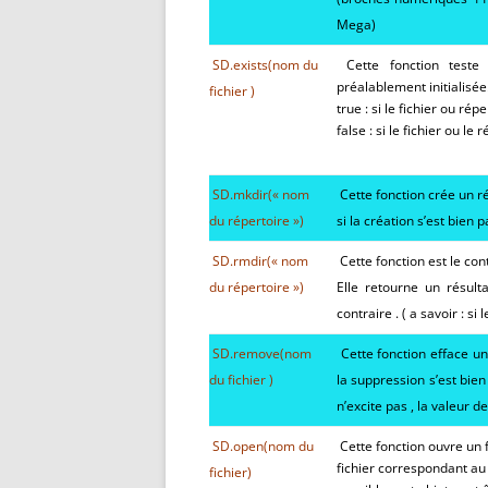
Mega)
SD.exists(nom du
Cette fonction teste 
préalablement initialisée.
fichier )
true : si le fichier ou ré
false : si le fichier ou l
SD.mkdir(« nom
Cette fonction crée un r
du répertoire »)
si la création s’est bien 
SD.rm
dir(« nom
Cette fonction est le con
du répertoire »)
Elle retourne un résulta
contraire . ( a savoir : s
SD.
remove
(nom
Cette fonction efface un 
du fichier
)
la suppression s’est bien 
n’excite pas , la valeur 
SD.
open
(
nom du
Cette fonction ouvre un 
fichier correspondant au f
fichier
)