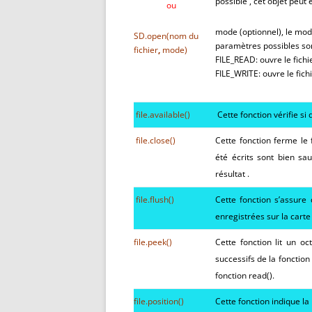
possible , cet objet peu
ou
mode (optionnel), le mode
SD.
open
(nom du
paramètres possibles son
fichier
,
mode
)
FILE_READ: ouvre le fichi
FILE_WRITE: ouvre le fich
file.
available
(
)
Cette fonction vérifie si 
file.
close
(
)
Cette fonction ferme le 
été écrits sont bien sa
résultat .
file.
flush
(
)
Cette fonction s’assure
enregistrées sur la car
file.
peek
(
)
Cette fonction lit un oc
successifs de la fonctio
fonction read().
file.
position
(
)
Cette fonction indique la 