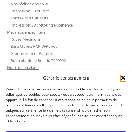
Nos réalisations en 3D
Impression 3D du Net
Zortrax M200 et M300
Impression 3D : retour d’expérience
Mécanique spécifique
Roues Mecanum
Base Mobile HCR DFRobot
Groupe moteur Parallax
Bras robotique Braccio T050000
Nos tuto en vidéo
Nos tuto en vidéo
Gérer le consentement
ESP32 : Apprentissage
Les Moteurs Pas à Pas
Pour offrir les meilleures expériences, nous utilisons des technologies
telles que les cookies pour stocker et/ou accéder aux informations des
Projets Processing
appareils. Le fait de consentir à ces technologies nous permettra de
Amélioration de l’habitat
traiter des données telles que le comportement de navigation ou les ID
Tir sportif
uniques sur ce site. Le fait de ne pas consentir ou de retirer son
consentement peut avoir un effet négatif sur certaines caractéristiques
Fichiers dessin
et fonctions.
Fichiers dessin
Contact et mentions légales