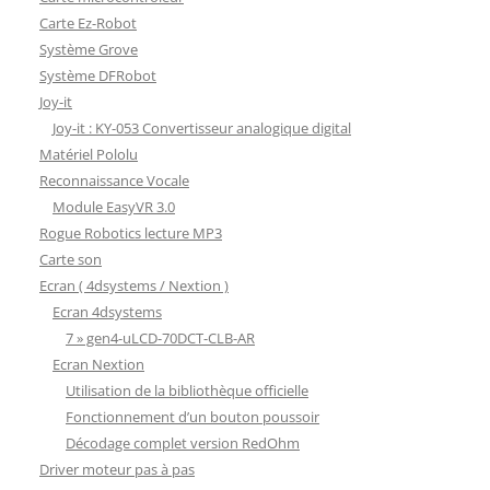
Carte Ez-Robot
Système Grove
Système DFRobot
Joy-it
Joy-it : KY-053 Convertisseur analogique digital
Matériel Pololu
Reconnaissance Vocale
Module EasyVR 3.0
Rogue Robotics lecture MP3
Carte son
Ecran ( 4dsystems / Nextion )
Ecran 4dsystems
7 » gen4-uLCD-70DCT-CLB-AR
Ecran Nextion
Utilisation de la bibliothèque officielle
Fonctionnement d’un bouton poussoir
Décodage complet version RedOhm
Driver moteur pas à pas