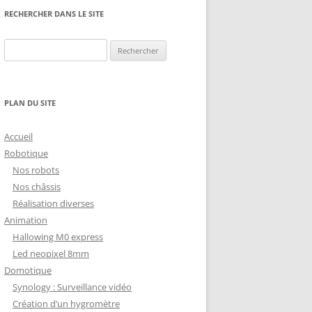
NG
NOS RÉALISATIONS EN 3D
RECHERCHER DANS LE SITE
EC
IMPRESSION 3D DU NET
Rechercher :
 KY-053 CONVERTISSEUR
ZORTRAX M200 ET M300
QUE DIGITAL
IMPRESSION 3D : RETOUR
PLAN DU SITE
D’EXPÉRIENCE
EASYVR 3.0
Accueil
Robotique
Nos robots
Nos châssis
Réalisation diverses
DSYSTEMS
7 » GEN4-ULCD-70DCT-CLB-AR
Animation
Hallowing M0 express
EXTION
UTILISATION DE LA BIBLIOTHÈQUE
Led neopixel 8mm
OFFICIELLE
M430-W350
Domotique
FONCTIONNEMENT D’UN BOUTON
Synology : Surveillance vidéo
KANGAROO X2
POUSSOIR
Création d’un hygromètre