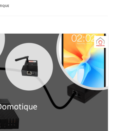
AUTOMATE CROUZET
LES ACTIONNEURS
SYSTÈME GROVE
LE LANGAGE POUR PROCESSI
CAMERA OPENMV
TIQUE
NTISSAGE
LA FOIRE AUX QUESTIONS
SYSTÈME DFROBOT
ARDUINO : PROGRAMMER AV
AS À PAS
VISUAL STUDIO
LOGICIEL PROFILAB
JOY-IT
JOY-IT :
ESSING
ANALOGI
MATÉRIEL POLOLU
DE L’HABITAT
RECONNAISSANCE VOCALE
MODULE 
ROGUE ROBOTICS LECTURE MP3
CARTE SON
ECRAN ( 4DSYSTEMS / NEXTION )
ECRAN 4
DRIVER MOTEUR PAS À PAS
ECRAN N
SERVOMOTEUR DYNAMIXEL
SERVO X
CARTE DIMENSION ENGINEERING
MODULE 