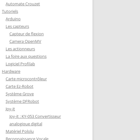
Automate Crouzet
DÉCODAGE COMPLET VERSION
Tutoriels
REDOHM
Arduino
ON : PORTE FUSIBLE
Les capteurs
Capteur de flexion
Camera OpenMV
Les actionneurs
La foire aux questions
Logiciel Profilab
Hardware
Carte microcontrôleur
Carte Ez-Robot
Système Grove
Système DFRobot
Joy-it
Joy-it : KY-053 Convertisseur
analogique digital
Matériel Pololu
Reconnaissance Vocale