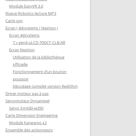
Module EasyVR 3.0
Rogue Robotics lecture MP3
Carte son
Ecran ( 4dsystems / Nextion )
Ecran 4dsystems
7 » gen4-uLCD-70DCT-CLB-AR
Ecran Nextion
Utilisation de la bibliothèque
officielle
Fonctionnement d’un bouton
poussoir
Décodage complet version RedOhm
Driver moteur pas à pas
Servomoteur Dynamixel
Servo Xm430-w350
Carte Dimension Engineering
Module Kangaroo x2
Ensemble des actionneurs