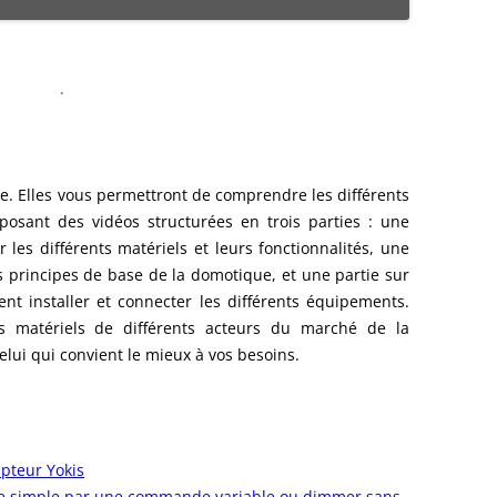
ENSEMBLE DES ACTIONNEURS
DIVERS MATERIELS
PROTECTI
.
MENU HARDWARE
e. Elles vous permettront de comprendre les différents
osant des vidéos structurées en trois parties : une
 les différents matériels et leurs fonctionnalités, une
 principes de base de la domotique, et une partie sur
t installer et connecter les différents équipements.
 matériels de différents acteurs du marché de la
elui qui convient le mieux à vos besoins.
upteur Yokis
e simple par une commande variable ou dimmer sans