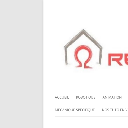
ACCUEIL
ROBOTIQUE
ANIMATION
NOS ROBOTS
HALLOWING M0
MÉCANIQUE SPÉCIFIQUE
NOS TUTO EN V
NOS CHÂSSIS
LED NEOPIXEL
ROUES MECANUM
NOS TUTO EN 