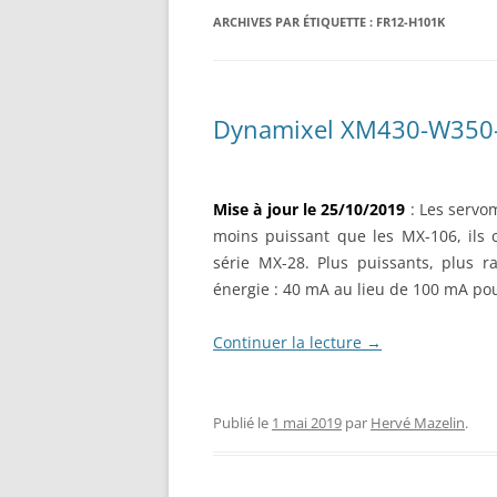
RÉALISATION DIVERSES
ARCHIVES PAR ÉTIQUETTE :
BASE MOBILE HCR DFROBOT
FR12-H101K
ESP32 : APPRE
GROUPE MOTEUR PARALLAX
LES MOTEURS P
BRAS ROBOTIQUE BRACCIO
PROJETS PROC
Dynamixel XM430-W350
T050000
AMÉLIORATION 
TIR SPORTIF
Mise à jour le 25/10/2019
: Les servo
moins puissant que les MX-106, ils 
série MX-28. Plus puissants, plus 
énergie : 40 mA au lieu de 100 mA po
Continuer la lecture
→
Publié le
1 mai 2019
par
Hervé Mazelin
.