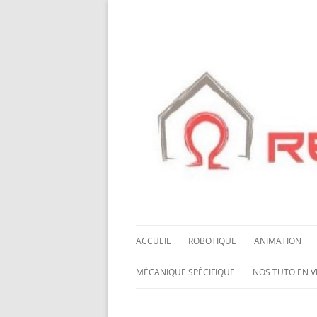
ACCUEIL
ROBOTIQUE
ANIMATION
NOS ROBOTS
HALLOWING M0
MÉCANIQUE SPÉCIFIQUE
NOS TUTO EN V
NOS CHÂSSIS
LED NEOPIXEL
ROUES MECANUM
NOS TUTO EN 