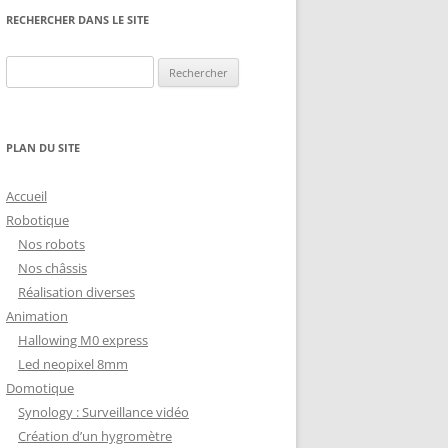
NG
NOS RÉALISATIONS EN 3D
RECHERCHER DANS LE SITE
EC
IMPRESSION 3D DU NET
Rechercher :
 KY-053 CONVERTISSEUR
ZORTRAX M200 ET M300
QUE DIGITAL
IMPRESSION 3D : RETOUR
PLAN DU SITE
D’EXPÉRIENCE
EASYVR 3.0
Accueil
Robotique
Nos robots
Nos châssis
Réalisation diverses
DSYSTEMS
7 » GEN4-ULCD-70DCT-CLB-AR
Animation
Hallowing M0 express
EXTION
UTILISATION DE LA BIBLIOTHÈQUE
Led neopixel 8mm
OFFICIELLE
M430-W350
Domotique
FONCTIONNEMENT D’UN BOUTON
Synology : Surveillance vidéo
KANGAROO X2
POUSSOIR
Création d’un hygromètre