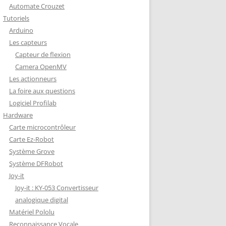
Automate Crouzet
DÉCODAGE COMPLET VERSION
Tutoriels
REDOHM
Arduino
ON : PORTE FUSIBLE
Les capteurs
Capteur de flexion
Camera OpenMV
Les actionneurs
La foire aux questions
Logiciel Profilab
Hardware
Carte microcontrôleur
Carte Ez-Robot
Système Grove
Système DFRobot
Joy-it
Joy-it : KY-053 Convertisseur
analogique digital
Matériel Pololu
Reconnaissance Vocale