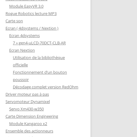
Module EasyVR 3.0
Rogue Robotics lecture MP3
Carte son
Ecran ( 4dsystems / Nextion )
Ecran 4dsystems
7 » gen4-uLCD-70DCT-CLB-AR
Ecran Nextion
Utilisation de la bibliothèque
officielle
Fonctionnement d’un bouton
poussoir
Décodage complet version RedOhm
Driver moteur pas à pas
Servomoteur Dynamixel
Servo Xm430-w350
Carte Dimension Engineering
Module Kangaroo x2
Ensemble des actionneurs