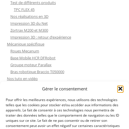
Test de différents produits
TPC FLEX 45
Nos réalisations en 3D
Impression 3D du Net
Zortrax M200 et M300
Impression 3D : retour d’expérience
Mécanique spécifique
Roues Mecanum
Base Mobile HCR DFRobot
Groupe moteur Parallax
Bras robotique Braccio T050000
Nos tuto en vidéo
Nos tuto en vidéo
Gérer le consentement
ESP32 : Apprentissage
Les Moteurs Pas à Pas
Pour offrir les meilleures expériences, nous utilisons des technologies
telles que les cookies pour stocker et/ou accéder aux informations des
Projets Processing
appareils. Le fait de consentir à ces technologies nous permettra de
Amélioration de l’habitat
traiter des données telles que le comportement de navigation ou les ID
Tir sportif
uniques sur ce site. Le fait de ne pas consentir ou de retirer son
consentement peut avoir un effet négatif sur certaines caractéristiques
Fichiers dessin