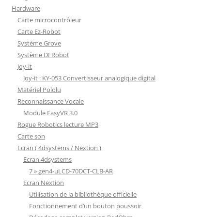
Hardware
Carte microcontrôleur
Carte Ez-Robot
Système Grove
Système DFRobot
Joy-it
Joy-it : KY-053 Convertisseur analogique digital
Matériel Pololu
Reconnaissance Vocale
Module EasyVR 3.0
Rogue Robotics lecture MP3
Carte son
Ecran ( 4dsystems / Nextion )
Ecran 4dsystems
7 » gen4-uLCD-70DCT-CLB-AR
Ecran Nextion
Utilisation de la bibliothèque officielle
Fonctionnement d’un bouton poussoir