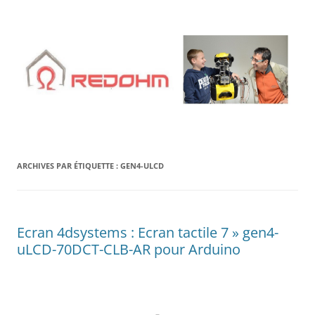
Aller
au
contenu
ARCHIVES PAR ÉTIQUETTE :
GEN4-ULCD
Ecran 4dsystems : Ecran tactile 7 » gen4-
uLCD-70DCT-CLB-AR pour Arduino
–