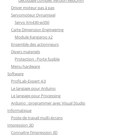
Décodage complet version RedOhm
Driver moteur pas à pas
Servomoteur Dynamixel
Servo Xm430-w350
Carte Dimension Engineering
Module Kangaroo x2
Ensemble des actionneurs
Divers materiels
Protection : Porte fusible
Menu hardware
Software
ProfiLab-Expert 4.0
Le langage pour Arduino
Le langage pour Processing
Arduino : programmer avec Visual Studio
Informatique
Poste de travail multi-écrans
Impression 3D
Connaitre l’impression 3D