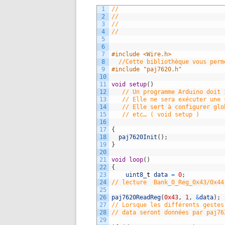
1
//
2
//
3
//
4
//
5
6
7
#include <Wire.h>
8
//Cette bibliothèque vous perm
9
#include "paj7620.h"
10
11
void
setup
(
)
12
// Un programme Arduino doit 
13
// Elle ne sera exécuter une 
14
// Elle sert à configurer glo
15
// etc… ( void setup )
16
17
{
18
paj7620Init
(
)
;
19
}
20
21
void
loop
(
)
22
{
23
uint8
_
t
data
=
0
;
24
// lecture  Bank_0_Reg_0x43/0x44
25
26
paj7620ReadReg
(
0x43
,
1
,
&
data
)
;
27
// Lorsque les différents gestes
28
// data seront données par paj76
29