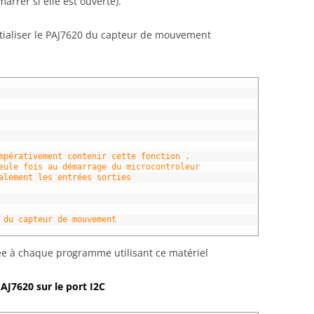
rrer si elle est ouverte).
itialiser le PAJ7620 du capteur de mouvement
mpérativement contenir cette fonction .
eule fois au démarrage du microcontroleur
alement les entrées sorties
 du capteur de mouvement 
utée à chaque programme utilisant ce matériel
AJ7620 sur le port I2C