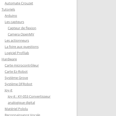
Automate Crouzet
DÉCODAGE COMPLET VERSION
Tutoriels
REDOHM
Arduino
ON : PORTE FUSIBLE
Les capteurs
Capteur de flexion
Camera OpenMV
Les actionneurs
La foire aux questions
Logiciel Profilab
Hardware
Carte microcontrôleur
Carte Ez-Robot
Système Grove
Système DFRobot
Joy-it
Joy-it : KY-053 Convertisseur
analogique digital
Matériel Pololu
Reconnaissance Vocale