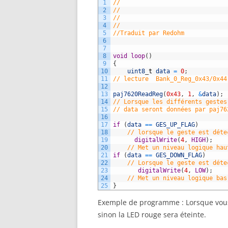
1
//
2
//
3
//
4
//
5
//Traduit par Redohm
6
7
8
void
loop
(
)
9
{
10
uint8
_
t
data
=
0
;
11
// lecture  Bank_0_Reg_0x43/0x44
12
13
paj7620ReadReg
(
0x43
,
1
,
&
data
)
;
14
// Lorsque les différents gestes
15
// data seront données par paj76
16
17
if
(
data
==
GES_UP_FLAG
)
18
// lorsque le geste est déte
19
digitalWrite
(
4
,
HIGH
)
;
20
// Met un niveau logique hau
21
if
(
data
==
GES_DOWN_FLAG
)
22
// Lorsque le geste est déte
23
digitalWrite
(
4
,
LOW
)
;
24
// Met un niveau logique bas
25
}
Exemple de programme : Lorsque vous 
sinon la LED rouge sera éteinte.