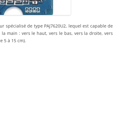
ENSEMBLE DES ACTIONNEURS
DIVERS MATERIELS
PROTECTI
ur spécialisé de type PAJ7620U2, lequel est capable de
MENU HARDWARE
 main : vers le haut, vers le bas, vers la droite, vers
e 5 à 15 cm).