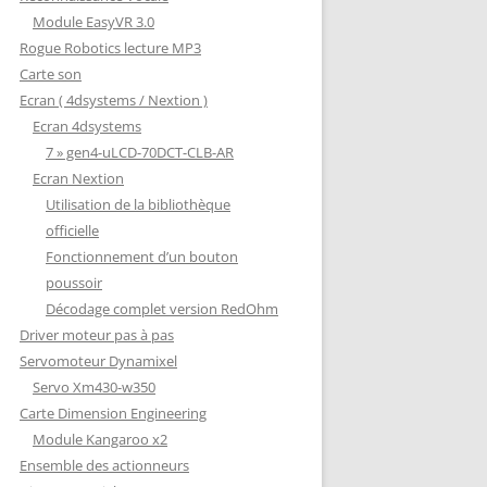
Module EasyVR 3.0
Rogue Robotics lecture MP3
Carte son
Ecran ( 4dsystems / Nextion )
Ecran 4dsystems
7 » gen4-uLCD-70DCT-CLB-AR
Ecran Nextion
Utilisation de la bibliothèque
officielle
Fonctionnement d’un bouton
poussoir
Décodage complet version RedOhm
Driver moteur pas à pas
Servomoteur Dynamixel
Servo Xm430-w350
Carte Dimension Engineering
Module Kangaroo x2
Ensemble des actionneurs