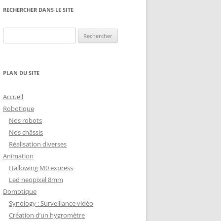
NG
NOS RÉALISATIONS EN 3D
RECHERCHER DANS LE SITE
EC
IMPRESSION 3D DU NET
Rechercher :
 KY-053 CONVERTISSEUR
ZORTRAX M200 ET M300
QUE DIGITAL
IMPRESSION 3D : RETOUR
PLAN DU SITE
D’EXPÉRIENCE
EASYVR 3.0
Accueil
Robotique
Nos robots
Nos châssis
Réalisation diverses
DSYSTEMS
7 » GEN4-ULCD-70DCT-CLB-AR
Animation
Hallowing M0 express
EXTION
UTILISATION DE LA BIBLIOTHÈQUE
Led neopixel 8mm
OFFICIELLE
M430-W350
Domotique
FONCTIONNEMENT D’UN BOUTON
Synology : Surveillance vidéo
KANGAROO X2
POUSSOIR
Création d’un hygromètre