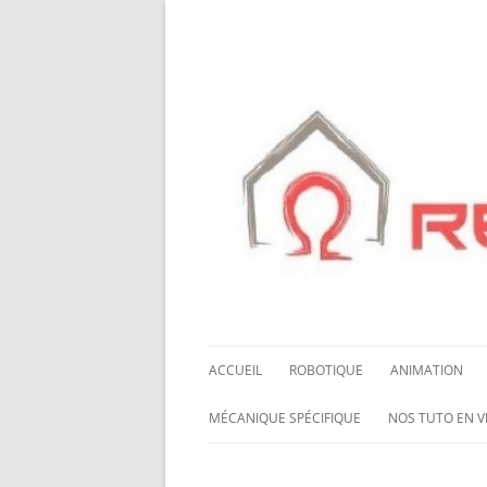
ACCUEIL
ROBOTIQUE
ANIMATION
NOS ROBOTS
HALLOWING M0
MÉCANIQUE SPÉCIFIQUE
NOS TUTO EN V
NOS CHÂSSIS
LED NEOPIXEL
ROUES MECANUM
NOS TUTO EN 