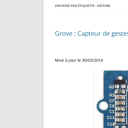
RÉALISATION DIVERSES
ARCHIVES PAR ÉTIQUETTE :
BASE MOBILE HCR DFROBOT
GESTURE
ESP32 : APPRE
GROUPE MOTEUR PARALLAX
LES MOTEURS P
BRAS ROBOTIQUE BRACCIO
PROJETS PROC
Grove : Capteur de gest
T050000
AMÉLIORATION 
TIR SPORTIF
Mise à jour le 30/03/2016