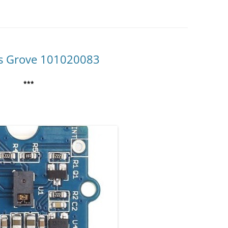
AUTOMATE CROUZET
LES ACTIONNEURS
SYSTÈME GROVE
LE LANGAGE POUR PROCESSI
CAMERA OPENMV
NTISSAGE
LA FOIRE AUX QUESTIONS
SYSTÈME DFROBOT
ARDUINO : PROGRAMMER AV
AS À PAS
VISUAL STUDIO
LOGICIEL PROFILAB
JOY-IT
JOY-IT :
ESSING
es Grove 101020083
ANALOGI
MATÉRIEL POLOLU
DE L’HABITAT
***
RECONNAISSANCE VOCALE
MODULE 
ROGUE ROBOTICS LECTURE MP3
CARTE SON
ECRAN ( 4DSYSTEMS / NEXTION )
ECRAN 4
DRIVER MOTEUR PAS À PAS
ECRAN N
SERVOMOTEUR DYNAMIXEL
SERVO X
CARTE DIMENSION ENGINEERING
MODULE 