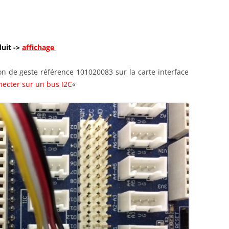
uit ->
affichage
on de geste référence 101020083 sur la carte interface
necter sur un bus I2C
«