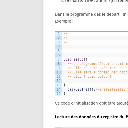
Démarrez l’IDE Arduino (ou redéma
Dans le programme des le départ , In
Exemple :
1
//
2
//
3
//
4
5
6
7
void
setup
(
)
8
// Un programme Arduino doit i
9
// Elle ne sera exécuter une s
10
// Elle sert à configurer glob
11
// etc… ( void setup )
12
13
{
14
paj7620Init
(
)
;
//initialisation
15
}
Ce code d’initialisation doit être ajo
Lecture des données du registre du P