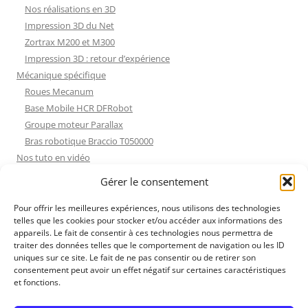
Nos réalisations en 3D
Impression 3D du Net
Zortrax M200 et M300
Impression 3D : retour d’expérience
Mécanique spécifique
Roues Mecanum
Base Mobile HCR DFRobot
Groupe moteur Parallax
Bras robotique Braccio T050000
Nos tuto en vidéo
Nos tuto en vidéo
Gérer le consentement
ESP32 : Apprentissage
Les Moteurs Pas à Pas
Pour offrir les meilleures expériences, nous utilisons des technologies
telles que les cookies pour stocker et/ou accéder aux informations des
Projets Processing
appareils. Le fait de consentir à ces technologies nous permettra de
Amélioration de l’habitat
traiter des données telles que le comportement de navigation ou les ID
Tir sportif
uniques sur ce site. Le fait de ne pas consentir ou de retirer son
consentement peut avoir un effet négatif sur certaines caractéristiques
Fichiers dessin
et fonctions.
Fichiers dessin
Contact et mentions légales