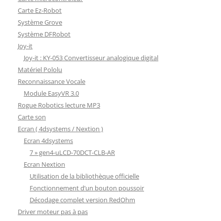
Carte Ez-Robot
Système Grove
Système DFRobot
Joy-it
Joy-it : KY-053 Convertisseur analogique digital
Matériel Pololu
Reconnaissance Vocale
Module EasyVR 3.0
Rogue Robotics lecture MP3
Carte son
Ecran ( 4dsystems / Nextion )
Ecran 4dsystems
7 » gen4-uLCD-70DCT-CLB-AR
Ecran Nextion
Utilisation de la bibliothèque officielle
Fonctionnement d’un bouton poussoir
Décodage complet version RedOhm
Driver moteur pas à pas