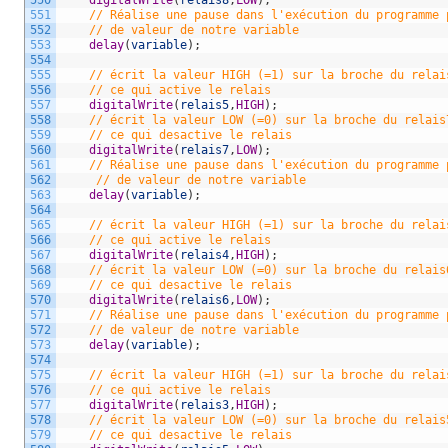
551
// Réalise une pause dans l'exécution du programme 
552
// de valeur de notre variable
553
delay
(
variable
)
;
554
555
// écrit la valeur HIGH (=1) sur la broche du relai
556
// ce qui active le relais 
557
digitalWrite
(
relais5
,
HIGH
)
;
558
// écrit la valeur LOW (=0) sur la broche du relais
559
// ce qui desactive le relais 
560
digitalWrite
(
relais7
,
LOW
)
;
561
// Réalise une pause dans l'exécution du programme 
562
// de valeur de notre variable
563
delay
(
variable
)
;
564
565
// écrit la valeur HIGH (=1) sur la broche du relai
566
// ce qui active le relais 
567
digitalWrite
(
relais4
,
HIGH
)
;
568
// écrit la valeur LOW (=0) sur la broche du relais
569
// ce qui desactive le relais 
570
digitalWrite
(
relais6
,
LOW
)
;
571
// Réalise une pause dans l'exécution du programme 
572
// de valeur de notre variable
573
delay
(
variable
)
;
574
575
// écrit la valeur HIGH (=1) sur la broche du relai
576
// ce qui active le relais 
577
digitalWrite
(
relais3
,
HIGH
)
;
578
// écrit la valeur LOW (=0) sur la broche du relais
579
// ce qui desactive le relais 