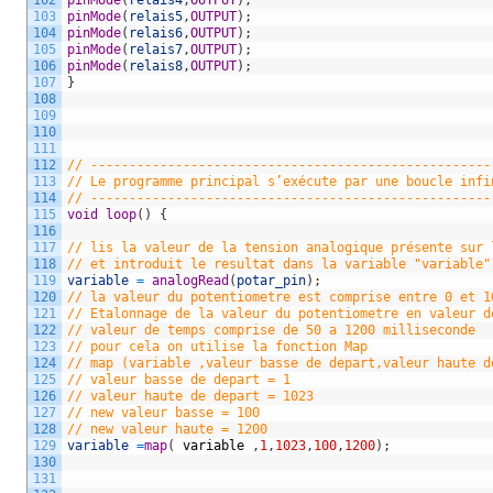
103
pinMode
(
relais5
,
OUTPUT
)
;
104
pinMode
(
relais6
,
OUTPUT
)
;
105
pinMode
(
relais7
,
OUTPUT
)
;
106
pinMode
(
relais8
,
OUTPUT
)
;
107
}
108
109
110
111
112
// ----------------------------------------------------
113
// Le programme principal s’exécute par une boucle infi
114
// ----------------------------------------------------
115
void
loop
(
)
{
116
117
// lis la valeur de la tension analogique présente sur 
118
// et introduit le resultat dans la variable "variable"
119
variable
=
analogRead
(
potar_pin
)
;
120
// la valeur du potentiometre est comprise entre 0 et 1
121
// Etalonnage de la valeur du potentiometre en valeur d
122
// valeur de temps comprise de 50 a 1200 milliseconde
123
// pour cela on utilise la fonction Map
124
// map (variable ,valeur basse de depart,valeur haute d
125
// valeur basse de depart = 1
126
// valeur haute de depart = 1023
127
// new valeur basse = 100
128
// new valeur haute = 1200
129
variable
=
map
(
variable
,
1
,
1023
,
100
,
1200
)
;
130
131