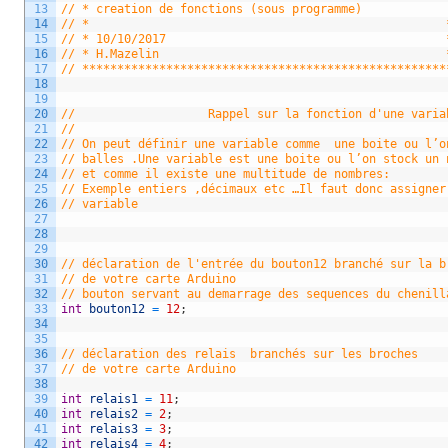
13
// * creation de fonctions (sous programme)            
14
// *                                                   
15
// * 10/10/2017                                        
16
// * H.Mazelin                                         
17
// ****************************************************
18
19
20
//                   Rappel sur la fonction d'une varia
21
//
22
// On peut définir une variable comme  une boite ou l’o
23
// balles .Une variable est une boite ou l’on stock un 
24
// et comme il existe une multitude de nombres:
25
// Exemple entiers ,décimaux etc …Il faut donc assigner
26
// variable
27
28
29
30
// déclaration de l'entrée du bouton12 branché sur la b
31
// de votre carte Arduino 
32
// bouton servant au demarrage des sequences du chenill
33
int
bouton12
=
12
;
34
35
36
// déclaration des relais  branchés sur les broches
37
// de votre carte Arduino
38
39
int
relais1
=
11
;
40
int
relais2
=
2
;
41
int
relais3
=
3
;
42
int
relais4
=
4
;