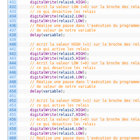
431
digitalWrite
(
relais6
,
HIGH
)
;
432
// écrit la valeur LOW (=0) sur la broche des rela
433
// ce qui desactive les relais 
434
digitalWrite
(
relais2
,
LOW
)
;
435
digitalWrite
(
relais7
,
LOW
)
;
436
// Réalise une pause dans l'exécution du programme
437
// de valeur de notre variable
438
delay
(
variable
)
;
439
440
// écrit la valeur HIGH (=1) sur la broche des rel
441
// ce qui active les relais
442
digitalWrite
(
relais4
,
HIGH
)
;
443
digitalWrite
(
relais5
,
HIGH
)
;
444
// écrit la valeur LOW (=0) sur la broche des rela
445
// ce qui desactive les relais  
446
digitalWrite
(
relais3
,
LOW
)
;
447
digitalWrite
(
relais6
,
LOW
)
;
448
// Réalise une pause dans l'exécution du programme
449
// de valeur de notre variable
450
delay
(
variable
)
;
451
452
// écrit la valeur HIGH (=1) sur la broche des rel
453
// ce qui active les relais
454
digitalWrite
(
relais2
,
HIGH
)
;
455
digitalWrite
(
relais7
,
HIGH
)
;
456
// écrit la valeur LOW (=0) sur la broche des rela
457
// ce qui desactive les relais 
458
digitalWrite
(
relais4
,
LOW
)
;
459
digitalWrite
(
relais5
,
LOW
)
;
460
// Réalise une pause dans l'exécution du programme