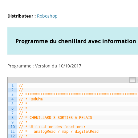
Distributeur :
Roboshop
Programme du chenillard avec information 
Programme : Version du 10/10/2017
1
//
2
//
3
// ****************************************************
4
// * RedOhm                                            
5
// *                                                   
6
// *                                                   
7
// *                                                   
8
// * CHENILLARD 8 SORTIES A RELAIS                     
9
// *                                                   
10
// * Utilisation des fonctions:                        
11
// *   analogRead / map / digitalRead                  
12
// *                                                   