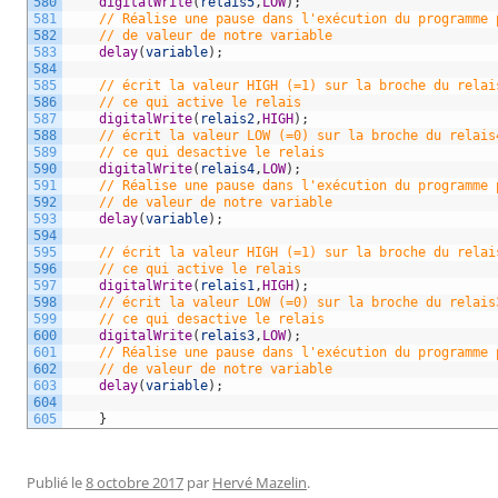
580
digitalWrite
(
relais5
,
LOW
)
;
581
// Réalise une pause dans l'exécution du programme 
582
// de valeur de notre variable
583
delay
(
variable
)
;
584
585
// écrit la valeur HIGH (=1) sur la broche du relai
586
// ce qui active le relais 
587
digitalWrite
(
relais2
,
HIGH
)
;
588
// écrit la valeur LOW (=0) sur la broche du relais
589
// ce qui desactive le relais 
590
digitalWrite
(
relais4
,
LOW
)
;
591
// Réalise une pause dans l'exécution du programme 
592
// de valeur de notre variable
593
delay
(
variable
)
;
594
595
// écrit la valeur HIGH (=1) sur la broche du relai
596
// ce qui active le relais 
597
digitalWrite
(
relais1
,
HIGH
)
;
598
// écrit la valeur LOW (=0) sur la broche du relais
599
// ce qui desactive le relais 
600
digitalWrite
(
relais3
,
LOW
)
;
601
// Réalise une pause dans l'exécution du programme 
602
// de valeur de notre variable
603
delay
(
variable
)
;
604
605
}
Publié le
8 octobre 2017
par
Hervé Mazelin
.