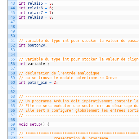
43
int
relais5
=
5
;
44
int
relais6
=
6
;
45
int
relais7
=
7
;
46
int
relais8
=
8
;
47
48
49
50
51
// variable du type int pour stocker la valeur de passa
52
int
bouton2v
;
53
54
55
// variable du type int pour stocker la valeur de clign
56
int
variable
;
57
58
// déclaration de l'entrée analogique 
59
// ou se trouve le module potentiometre Grove 
60
int
potar_pin
=
2
;
61
62
63
// ----------------------------------------------------
64
// Un programme Arduino doit impérativement contenir la
65
// Elle ne sera exécuter une seule fois au démarrage du
66
// Elle sert à configurer globalement les entrées sorti
67
// ----------------------------------------------------
68
69
void
setup
(
)
{
70
71
// ****************************************************
72
//              Presentation du programme