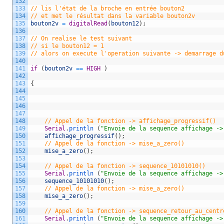
132
133
// lis l'état de la broche en entrée bouton2
134
// et met le résultat dans la variable bouton2v 
135
bouton2v
=
digitalRead
(
bouton12
)
;
136
137
// On realise le test suivant 
138
// si le bouton12 = 1 
139
// alors on execute l'operation suivante -> demarrage d
140
141
if
(
bouton2v
==
HIGH
)
142
143
{
144
145
146
147
148
// Appel de la fonction -> affichage_progressif()
149
Serial
.
println
(
"Envoie de la sequence affichage ->
150
affichage_progressif
(
)
;
151
// Appel de la fonction -> mise_a_zero()
152
mise_a_zero
(
)
;
153
154
// Appel de la fonction -> sequence_10101010()
155
Serial
.
println
(
"Envoie de la sequence affichage ->
156
sequence_10101010
(
)
;
157
// Appel de la fonction -> mise_a_zero()
158
mise_a_zero
(
)
;
159
160
// Appel de la fonction -> sequence_retour_au_centr
161
Serial
.
println
(
"Envoie de la sequence affichage ->