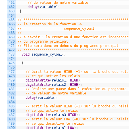
461
// de valeur de notre variable
462
delay
(
variable
)
;
463
}
464
465
// ****************************************************
466
// la creation de la fonction ->
467
//                     sequence_cylon1
468
//
469
// a savoir : la creation d'une fonction est independan
470
// du programme principal.
471
// Elle sera donc en dehors du programme principal 
472
// ****************************************************
473
void
sequence_cylon1
(
)
474
475
{
476
477
// écrit la valeur HIGH (=1) sur la broche des rela
478
// ce qui active les relais
479
digitalWrite
(
relais1
,
HIGH
)
;
480
digitalWrite
(
relais2
,
HIGH
)
;
481
// Réalise une pause dans l'exécution du programme 
482
// de valeur de notre variable
483
delay
(
variable
)
;
484
485
// écrit la valeur HIGH (=1) sur la broche du relai
486
// ce qui active le relais 
487
digitalWrite
(
relais3
,
HIGH
)
;
488
// écrit la valeur LOW (=0) sur la broche du relais
489
// ce qui desactive le relais 
490
digitalWrite
(
relais1
,
LOW
)
;