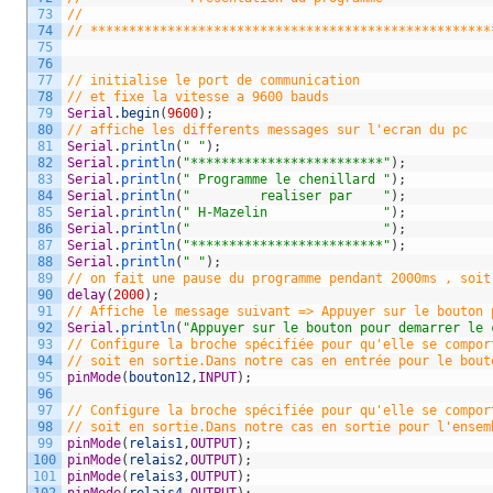
73
// 
74
// ****************************************************
75
76
77
// initialise le port de communication
78
// et fixe la vitesse a 9600 bauds
79
Serial
.
begin
(
9600
)
;
80
// affiche les differents messages sur l'ecran du pc
81
Serial
.
println
(
" "
)
;
82
Serial
.
println
(
"*************************"
)
;
83
Serial
.
println
(
" Programme le chenillard "
)
;
84
Serial
.
println
(
"         realiser par    "
)
;
85
Serial
.
println
(
" H-Mazelin               "
)
;
86
Serial
.
println
(
"                         "
)
;
87
Serial
.
println
(
"*************************"
)
;
88
Serial
.
println
(
" "
)
;
89
// on fait une pause du programme pendant 2000ms , soit
90
delay
(
2000
)
;
91
// Affiche le message suivant => Appuyer sur le bouton 
92
Serial
.
println
(
"Appuyer sur le bouton pour demarrer le 
93
// Configure la broche spécifiée pour qu'elle se compor
94
// soit en sortie.Dans notre cas en entrée pour le bout
95
pinMode
(
bouton12
,
INPUT
)
;
96
97
// Configure la broche spécifiée pour qu'elle se compor
98
// soit en sortie.Dans notre cas en sortie pour l'ensem
99
pinMode
(
relais1
,
OUTPUT
)
;
100
pinMode
(
relais2
,
OUTPUT
)
;
101
pinMode
(
relais3
,
OUTPUT
)
;
102
pinMode
(
relais4
,
OUTPUT
)
;