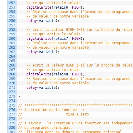
252
// ce qui active le relais 
253
digitalWrite
(
relais6
,
HIGH
)
;
254
// Réalise une pause dans l'exécution du programme 
255
// de valeur de notre variable
256
delay
(
variable
)
;
257
258
// écrit la valeur HIGH (=1) sur la broche du relai
259
// ce qui active le relais 
260
digitalWrite
(
relais7
,
HIGH
)
;
261
// Réalise une pause dans l'exécution du programme 
262
// de valeur de notre variable
263
delay
(
variable
)
;
264
265
266
// écrit la valeur HIGH (=1) sur la broche du relai
267
// ce qui active le relais 
268
digitalWrite
(
relais8
,
HIGH
)
;
269
// Réalise une pause dans l'exécution du programme 
270
// de valeur de notre variable
271
delay
(
variable
)
;
272
273
}
274
275
// ****************************************************
276
// la creation de la fonction ->
277
//                     mise_a_zero
278
//
279
// a savoir : la creation d'une fonction est independan
280
// du programme principal.
281
// Elle sera donc en dehors du programme principal 