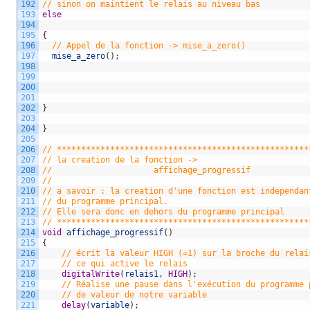
192
// sinon on maintient le relais au niveau bas     
193
else
194
195
{
196
// Appel de la fonction -> mise_a_zero()
197
mise_a_zero
(
)
;
198
199
200
201
202
}
203
204
}
205
206
// ****************************************************
207
// la creation de la fonction ->
208
//                     affichage_progressif
209
//
210
// a savoir : la creation d'une fonction est independan
211
// du programme principal.
212
// Elle sera donc en dehors du programme principal 
213
// ****************************************************
214
void
affichage_progressif
(
)
215
{
216
// écrit la valeur HIGH (=1) sur la broche du relai
217
// ce qui active le relais  
218
digitalWrite
(
relais1
,
HIGH
)
;
219
// Réalise une pause dans l'exécution du programme 
220
// de valeur de notre variable
221
delay
(
variable
)
;