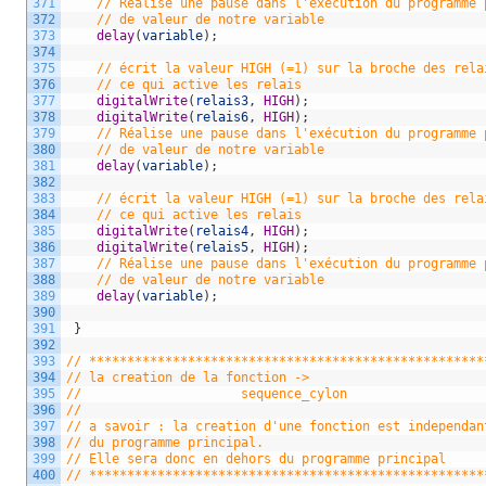
371
// Réalise une pause dans l'exécution du programme 
372
// de valeur de notre variable
373
delay
(
variable
)
;
374
375
// écrit la valeur HIGH (=1) sur la broche des rela
376
// ce qui active les relais
377
digitalWrite
(
relais3
,
HIGH
)
;
378
digitalWrite
(
relais6
,
HIGH
)
;
379
// Réalise une pause dans l'exécution du programme 
380
// de valeur de notre variable
381
delay
(
variable
)
;
382
383
// écrit la valeur HIGH (=1) sur la broche des rela
384
// ce qui active les relais
385
digitalWrite
(
relais4
,
HIGH
)
;
386
digitalWrite
(
relais5
,
HIGH
)
;
387
// Réalise une pause dans l'exécution du programme 
388
// de valeur de notre variable
389
delay
(
variable
)
;
390
391
}
392
393
// ****************************************************
394
// la creation de la fonction ->
395
//                     sequence_cylon
396
//
397
// a savoir : la creation d'une fonction est independan
398
// du programme principal.
399
// Elle sera donc en dehors du programme principal 
400
// ****************************************************