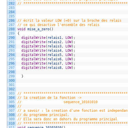
282
// ****************************************************
283
284
285
286
// écrit la valeur LOW (=0) sur la broche des relais
287
// ce qui desactive l'ensemble des relais 
288
void
mise_a_zero
(
)
289
{
290
digitalWrite
(
relais1
,
LOW
)
;
291
digitalWrite
(
relais2
,
LOW
)
;
292
digitalWrite
(
relais3
,
LOW
)
;
293
digitalWrite
(
relais4
,
LOW
)
;
294
digitalWrite
(
relais5
,
LOW
)
;
295
digitalWrite
(
relais6
,
LOW
)
;
296
digitalWrite
(
relais7
,
LOW
)
;
297
digitalWrite
(
relais8
,
LOW
)
;
298
299
}
300
301
302
303
// ****************************************************
304
// la creation de la fonction ->
305
//                     sequence_10101010
306
//
307
// a savoir : la creation d'une fonction est independan
308
// du programme principal.
309
// Elle sera donc en dehors du programme principal 
310
// ****************************************************
311
void
sequence_10101010
(
)