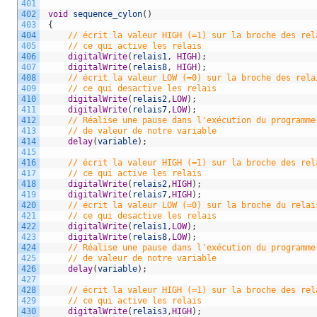
401
402
void
sequence_cylon
(
)
403
{
404
// écrit la valeur HIGH (=1) sur la broche des rel
405
// ce qui active les relais
406
digitalWrite
(
relais1
,
HIGH
)
;
407
digitalWrite
(
relais8
,
HIGH
)
;
408
// écrit la valeur LOW (=0) sur la broche des rela
409
// ce qui desactive les relais 
410
digitalWrite
(
relais2
,
LOW
)
;
411
digitalWrite
(
relais7
,
LOW
)
;
412
// Réalise une pause dans l'exécution du programme
413
// de valeur de notre variable
414
delay
(
variable
)
;
415
416
// écrit la valeur HIGH (=1) sur la broche des rel
417
// ce qui active les relais
418
digitalWrite
(
relais2
,
HIGH
)
;
419
digitalWrite
(
relais7
,
HIGH
)
;
420
// écrit la valeur LOW (=0) sur la broche du relai
421
// ce qui desactive les relais 
422
digitalWrite
(
relais1
,
LOW
)
;
423
digitalWrite
(
relais8
,
LOW
)
;
424
// Réalise une pause dans l'exécution du programme
425
// de valeur de notre variable
426
delay
(
variable
)
;
427
428
// écrit la valeur HIGH (=1) sur la broche des rel
429
// ce qui active les relais
430
digitalWrite
(
relais3
,
HIGH
)
;