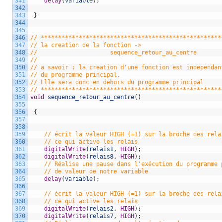
341
delay
(
variable
)
;
342
343
}
344
345
346
// ****************************************************
347
// la creation de la fonction ->
348
//                     sequence_retour_au_centre
349
//
350
// a savoir : la creation d'une fonction est independan
351
// du programme principal.
352
// Elle sera donc en dehors du programme principal 
353
// ****************************************************
354
void
sequence_retour_au_centre
(
)
355
356
{
357
358
359
// écrit la valeur HIGH (=1) sur la broche des rela
360
// ce qui active les relais  
361
digitalWrite
(
relais1
,
HIGH
)
;
362
digitalWrite
(
relais8
,
HIGH
)
;
363
// Réalise une pause dans l'exécution du programme 
364
// de valeur de notre variable
365
delay
(
variable
)
;
366
367
// écrit la valeur HIGH (=1) sur la broche des rela
368
// ce qui active les relais
369
digitalWrite
(
relais2
,
HIGH
)
;
370
digitalWrite
(
relais7
,
HIGH
)
;