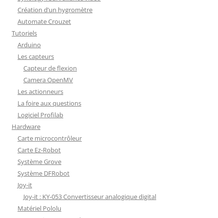
Création d’un hygromètre
Automate Crouzet
Tutoriels
Arduino
Les capteurs
Capteur de flexion
Camera OpenMV
Les actionneurs
La foire aux questions
Logiciel Profilab
Hardware
Carte microcontrôleur
Carte Ez-Robot
Système Grove
Système DFRobot
Joy-it
Joy-it : KY-053 Convertisseur analogique digital
Matériel Pololu