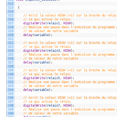
312
313
{
314
315
// écrit la valeur HIGH (=1) sur la broche du relai
316
// ce qui active le relais 
317
digitalWrite
(
relais1
,
HIGH
)
;
318
// Réalise une pause dans l'exécution du programme 
319
// de valeur de notre variable
320
delay
(
variable
)
;
321
322
// écrit la valeur HIGH (=1) sur la broche du relai
323
// ce qui active le relais 
324
digitalWrite
(
relais3
,
HIGH
)
;
325
// Réalise une pause dans l'exécution du programme 
326
// de valeur de notre variable
327
delay
(
variable
)
;
328
329
// écrit la valeur HIGH (=1) sur la broche du relai
330
// ce qui active le relais 
331
digitalWrite
(
relais5
,
HIGH
)
;
332
// Réalise une pause dans l'exécution du programme 
333
// de valeur de notre variable
334
delay
(
variable
)
;
335
336
// écrit la valeur HIGH (=1) sur la broche du relai
337
// ce qui active le relais 
338
digitalWrite
(
relais7
,
HIGH
)
;
339
// Réalise une pause dans l'exécution du programme 
340
// de valeur de notre variable