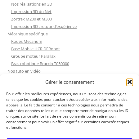
Nos réalisations en 3D
Impression 3D du Net
Zortrax M200 et M300
Impression 3D : retour d’expérience
Mécanique spécifique
Roues Mecanum
Base Mobile HCR DFRobot
Groupe moteur Parallax
Bras robotique Braccio T050000
Nos tuto en vidéo
Nos tuto en vidéo
Gérer le consentement
ESP32 : Apprentissage
Les Moteurs Pas à Pas
Pour offrir les meilleures expériences, nous utilisons des technologies
telles que les cookies pour stocker et/ou accéder aux informations des
Projets Processing
appareils. Le fait de consentir à ces technologies nous permettra de
Amélioration de l’habitat
traiter des données telles que le comportement de navigation ou les ID
Tir sportif
uniques sur ce site. Le fait de ne pas consentir ou de retirer son
consentement peut avoir un effet négatif sur certaines caractéristiques
Fichiers dessin
et fonctions.
Fichiers dessin
Contact et mentions légales