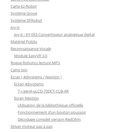
Carte Ez-Robot
Système Grove
Système DFRobot
Joy-it
Joy-it : KY-053 Convertisseur analogique digital
Matériel Pololu
Reconnaissance Vocale
Module EasyVR 3.0
Rogue Robotics lecture MP3
Carte son
Ecran ( 4dsystems / Nextion )
Ecran 4dsystems
7 » gen4-uLCD-70DCT-CLB-AR
Ecran Nextion
Utilisation de la bibliothèque officielle
Fonctionnement d’un bouton poussoir
Décodage complet version RedOhm
Driver moteur pas à pas