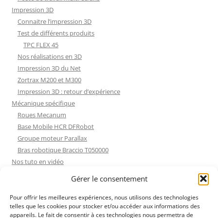
Impression 3D
Connaitre l’impression 3D
Test de différents produits
TPC FLEX 45
Nos réalisations en 3D
Impression 3D du Net
Zortrax M200 et M300
Impression 3D : retour d’expérience
Mécanique spécifique
Roues Mecanum
Base Mobile HCR DFRobot
Groupe moteur Parallax
Bras robotique Braccio T050000
Nos tuto en vidéo
Nos tuto en vidéo
Gérer le consentement
ESP32 : Apprentissage
Les Moteurs Pas à Pas
Pour offrir les meilleures expériences, nous utilisons des technologies
telles que les cookies pour stocker et/ou accéder aux informations des
Projets Processing
appareils. Le fait de consentir à ces technologies nous permettra de