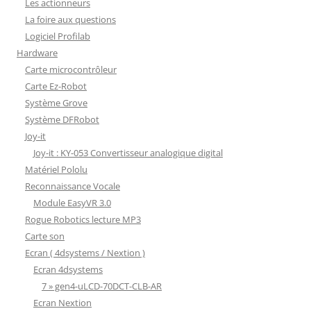
Les actionneurs
La foire aux questions
Logiciel Profilab
Hardware
Carte microcontrôleur
Carte Ez-Robot
Système Grove
Système DFRobot
Joy-it
Joy-it : KY-053 Convertisseur analogique digital
Matériel Pololu
Reconnaissance Vocale
Module EasyVR 3.0
Rogue Robotics lecture MP3
Carte son
Ecran ( 4dsystems / Nextion )
Ecran 4dsystems
7 » gen4-uLCD-70DCT-CLB-AR
Ecran Nextion