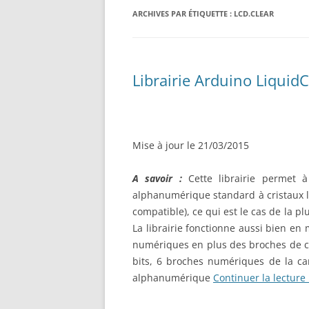
RÉALISATION DIVERSES
ARCHIVES PAR ÉTIQUETTE :
BASE MOBILE HCR DFROBOT
LCD.CLEAR
ESP32 : APPRE
GROUPE MOTEUR PARALLAX
LES MOTEURS P
BRAS ROBOTIQUE BRACCIO
PROJETS PROC
Librairie Arduino LiquidC
T050000
AMÉLIORATION 
TIR SPORTIF
Mise à jour le 21/03/2015
A savoir :
Cette librairie permet 
alphanumérique standard à cristaux li
compatible), ce qui est le cas de la 
La librairie fonctionne aussi bien en 
numériques en plus des broches de co
bits, 6 broches numériques de la car
alphanumérique
Continuer la lecture