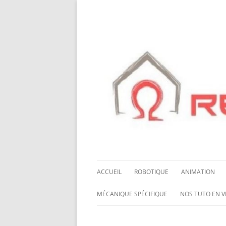
ACCUEIL
ROBOTIQUE
ANIMATION
NOS ROBOTS
HALLOWING M0
MÉCANIQUE SPÉCIFIQUE
NOS TUTO EN V
NOS CHÂSSIS
LED NEOPIXEL
ROUES MECANUM
NOS TUTO EN 