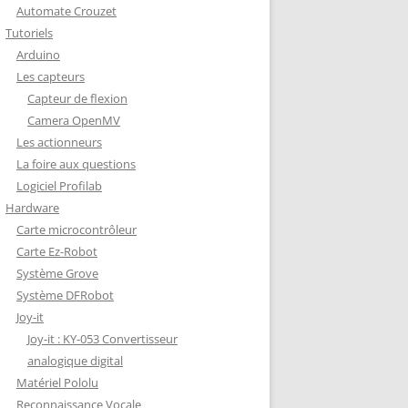
Automate Crouzet
DÉCODAGE COMPLET VERSION
Tutoriels
REDOHM
Arduino
ON : PORTE FUSIBLE
Les capteurs
Capteur de flexion
Camera OpenMV
Les actionneurs
La foire aux questions
Logiciel Profilab
Hardware
Carte microcontrôleur
Carte Ez-Robot
Système Grove
Système DFRobot
Joy-it
Joy-it : KY-053 Convertisseur
analogique digital
Matériel Pololu
Reconnaissance Vocale