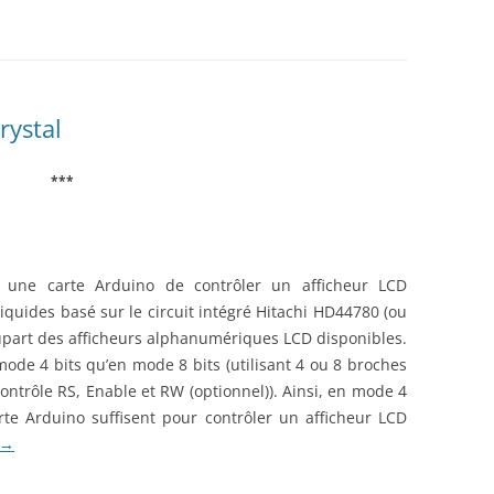
AUTOMATE CROUZET
LES ACTIONNEURS
SYSTÈME GROVE
LE LANGAGE POUR PROCESSI
CAMERA OPENMV
NTISSAGE
LA FOIRE AUX QUESTIONS
SYSTÈME DFROBOT
ARDUINO : PROGRAMMER AV
AS À PAS
VISUAL STUDIO
LOGICIEL PROFILAB
JOY-IT
JOY-IT :
ESSING
rystal
ANALOGI
MATÉRIEL POLOLU
DE L’HABITAT
***
RECONNAISSANCE VOCALE
MODULE 
ROGUE ROBOTICS LECTURE MP3
à une carte Arduino de contrôler un afficheur LCD
CARTE SON
quides basé sur le circuit intégré Hitachi HD44780 (ou
ECRAN ( 4DSYSTEMS / NEXTION )
ECRAN 4
plupart des afficheurs alphanumériques LCD disponibles.
mode 4 bits qu’en mode 8 bits (utilisant 4 ou 8 broches
DRIVER MOTEUR PAS À PAS
ECRAN N
ntrôle RS, Enable et RW (optionnel)). Ainsi, en mode 4
te Arduino suffisent pour contrôler un afficheur LCD
SERVOMOTEUR DYNAMIXEL
SERVO X
→
CARTE DIMENSION ENGINEERING
MODULE 