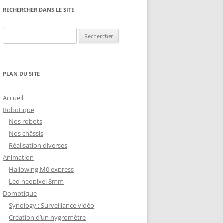
NG
NOS RÉALISATIONS EN 3D
RECHERCHER DANS LE SITE
EC
IMPRESSION 3D DU NET
Rechercher :
 KY-053 CONVERTISSEUR
ZORTRAX M200 ET M300
QUE DIGITAL
IMPRESSION 3D : RETOUR
PLAN DU SITE
D’EXPÉRIENCE
EASYVR 3.0
Accueil
Robotique
Nos robots
Nos châssis
Réalisation diverses
DSYSTEMS
7 » GEN4-ULCD-70DCT-CLB-AR
Animation
Hallowing M0 express
EXTION
UTILISATION DE LA BIBLIOTHÈQUE
Led neopixel 8mm
OFFICIELLE
M430-W350
Domotique
FONCTIONNEMENT D’UN BOUTON
Synology : Surveillance vidéo
KANGAROO X2
POUSSOIR
Création d’un hygromètre