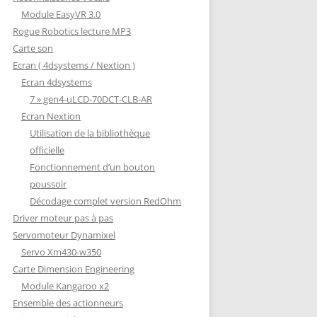
Module EasyVR 3.0
Rogue Robotics lecture MP3
Carte son
Ecran ( 4dsystems / Nextion )
Ecran 4dsystems
7 » gen4-uLCD-70DCT-CLB-AR
Ecran Nextion
Utilisation de la bibliothèque
officielle
Fonctionnement d’un bouton
poussoir
Décodage complet version RedOhm
Driver moteur pas à pas
Servomoteur Dynamixel
Servo Xm430-w350
Carte Dimension Engineering
Module Kangaroo x2
Ensemble des actionneurs