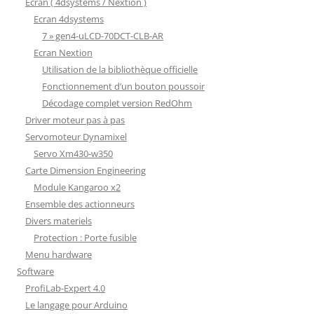
Ecran ( 4dsystems / Nextion )
Ecran 4dsystems
7 » gen4-uLCD-70DCT-CLB-AR
Ecran Nextion
Utilisation de la bibliothèque officielle
Fonctionnement d’un bouton poussoir
Décodage complet version RedOhm
Driver moteur pas à pas
Servomoteur Dynamixel
Servo Xm430-w350
Carte Dimension Engineering
Module Kangaroo x2
Ensemble des actionneurs
Divers materiels
Protection : Porte fusible
Menu hardware
Software
ProfiLab-Expert 4.0
Le langage pour Arduino