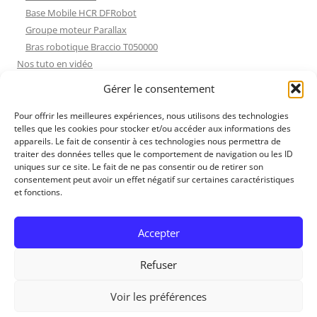
Base Mobile HCR DFRobot
Groupe moteur Parallax
Bras robotique Braccio T050000
Nos tuto en vidéo
Nos tuto en vidéo
Gérer le consentement
ESP32 : Apprentissage
Les Moteurs Pas à Pas
Pour offrir les meilleures expériences, nous utilisons des technologies
telles que les cookies pour stocker et/ou accéder aux informations des
Projets Processing
appareils. Le fait de consentir à ces technologies nous permettra de
Amélioration de l’habitat
traiter des données telles que le comportement de navigation ou les ID
Tir sportif
uniques sur ce site. Le fait de ne pas consentir ou de retirer son
consentement peut avoir un effet négatif sur certaines caractéristiques
Fichiers dessin
et fonctions.
Fichiers dessin
Contact et mentions légales
Accepter
Refuser
Voir les préférences
RedOhm, 2014