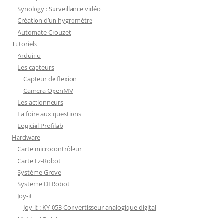
Synology : Surveillance vidéo
Création d’un hygromètre
Automate Crouzet
Tutoriels
Arduino
Les capteurs
Capteur de flexion
Camera OpenMV
Les actionneurs
La foire aux questions
Logiciel Profilab
Hardware
Carte microcontrôleur
Carte Ez-Robot
Système Grove
Système DFRobot
Joy-it
Joy-it : KY-053 Convertisseur analogique digital