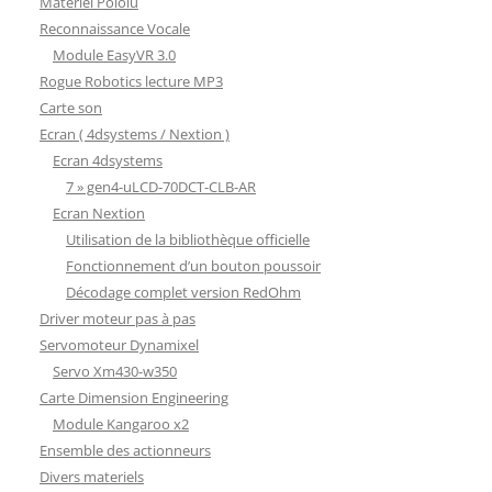
Matériel Pololu
Reconnaissance Vocale
Module EasyVR 3.0
Rogue Robotics lecture MP3
Carte son
Ecran ( 4dsystems / Nextion )
Ecran 4dsystems
7 » gen4-uLCD-70DCT-CLB-AR
Ecran Nextion
Utilisation de la bibliothèque officielle
Fonctionnement d’un bouton poussoir
Décodage complet version RedOhm
Driver moteur pas à pas
Servomoteur Dynamixel
Servo Xm430-w350
Carte Dimension Engineering
Module Kangaroo x2
Ensemble des actionneurs
Divers materiels