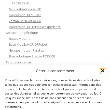
TPC FLEX 45
Nos réalisations en 3D
Impression 3D du Net
Zortrax M200 et M300
Impression 3D : retour d’expérience
Mécanique spécifique
Roues Mecanum
Base Mobile HCR DFRobot
Groupe moteur Parallax
Bras robotique Braccio T050000
Nos tuto en vidéo
Nos tuto en vidéo
Gérer le consentement
ESP32 : Apprentissage
Les Moteurs Pas à Pas
Pour offrir les meilleures expériences, nous utilisons des technologies
telles que les cookies pour stocker et/ou accéder aux informations des
Projets Processing
appareils. Le fait de consentir à ces technologies nous permettra de
Amélioration de l’habitat
traiter des données telles que le comportement de navigation ou les ID
Tir sportif
uniques sur ce site. Le fait de ne pas consentir ou de retirer son
consentement peut avoir un effet négatif sur certaines caractéristiques
Fichiers dessin
et fonctions.
Fichiers dessin