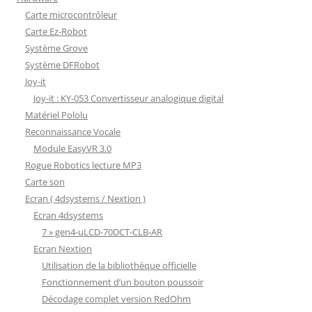
Carte microcontrôleur
Carte Ez-Robot
Système Grove
Système DFRobot
Joy-it
Joy-it : KY-053 Convertisseur analogique digital
Matériel Pololu
Reconnaissance Vocale
Module EasyVR 3.0
Rogue Robotics lecture MP3
Carte son
Ecran ( 4dsystems / Nextion )
Ecran 4dsystems
7 » gen4-uLCD-70DCT-CLB-AR
Ecran Nextion
Utilisation de la bibliothèque officielle
Fonctionnement d’un bouton poussoir
Décodage complet version RedOhm