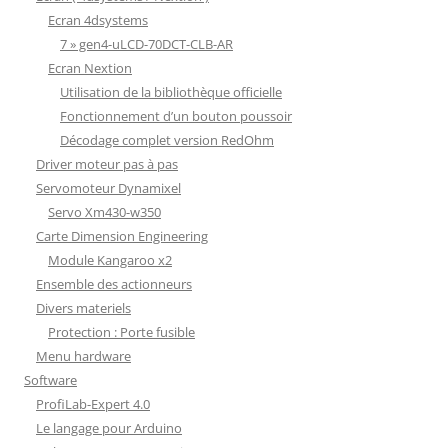
Ecran 4dsystems
7 » gen4-uLCD-70DCT-CLB-AR
Ecran Nextion
Utilisation de la bibliothèque officielle
Fonctionnement d’un bouton poussoir
Décodage complet version RedOhm
Driver moteur pas à pas
Servomoteur Dynamixel
Servo Xm430-w350
Carte Dimension Engineering
Module Kangaroo x2
Ensemble des actionneurs
Divers materiels
Protection : Porte fusible
Menu hardware
Software
ProfiLab-Expert 4.0
Le langage pour Arduino