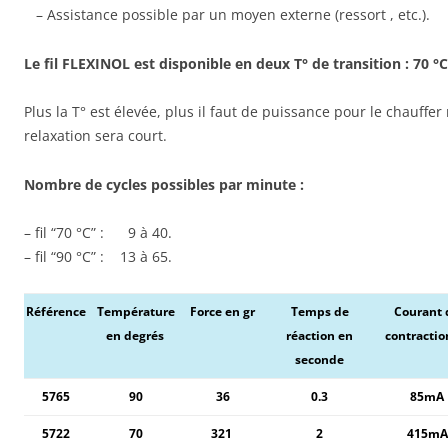
– Assistance possible par un moyen externe (ressort , etc.).
Le fil FLEXINOL est disponible en deux T° de transition : 70 °C
Plus la T° est élevée, plus il faut de puissance pour le chauffe
relaxation sera court.
Nombre de cycles possibles par minute :
– fil “70 °C” : 9 à 40.
– fil “90 °C” : 13 à 65.
Référence
Température
Force en gr
Temps de
Courant 
en degrés
réaction en
contraction
seconde
5765
90
36
0.3
85mA
5722
70
321
2
415mA