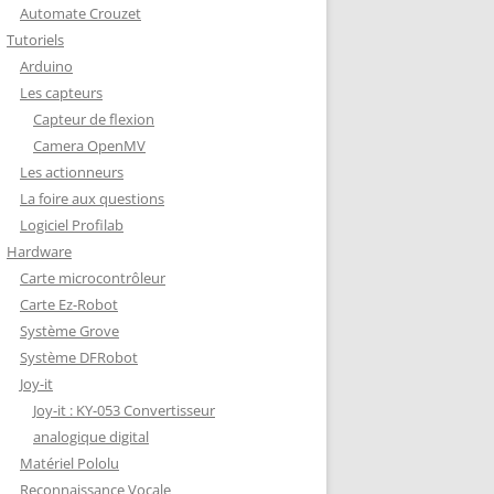
Automate Crouzet
DÉCODAGE COMPLET VERSION
Tutoriels
REDOHM
Arduino
ON : PORTE FUSIBLE
Les capteurs
Capteur de flexion
Camera OpenMV
Les actionneurs
La foire aux questions
Logiciel Profilab
Hardware
Carte microcontrôleur
Carte Ez-Robot
Système Grove
Système DFRobot
Joy-it
Joy-it : KY-053 Convertisseur
analogique digital
Matériel Pololu
Reconnaissance Vocale