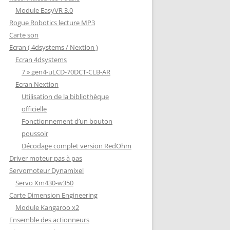
Module EasyVR 3.0
Rogue Robotics lecture MP3
Carte son
Ecran ( 4dsystems / Nextion )
Ecran 4dsystems
7 » gen4-uLCD-70DCT-CLB-AR
Ecran Nextion
Utilisation de la bibliothèque
officielle
Fonctionnement d’un bouton
poussoir
Décodage complet version RedOhm
Driver moteur pas à pas
Servomoteur Dynamixel
Servo Xm430-w350
Carte Dimension Engineering
Module Kangaroo x2
Ensemble des actionneurs