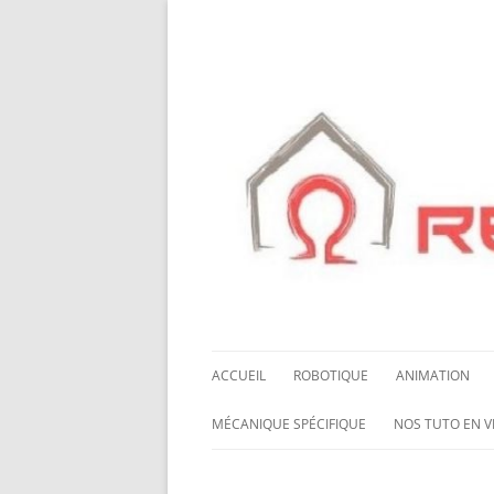
ACCUEIL
ROBOTIQUE
ANIMATION
NOS ROBOTS
HALLOWING M0
MÉCANIQUE SPÉCIFIQUE
NOS TUTO EN V
NOS CHÂSSIS
LED NEOPIXEL
ROUES MECANUM
NOS TUTO EN 