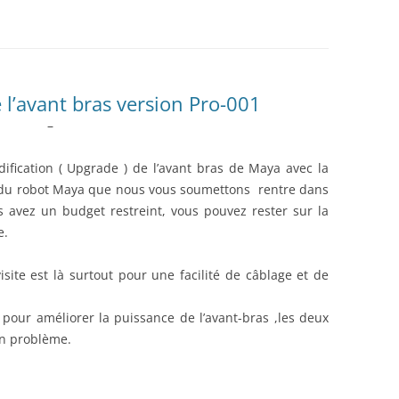
AUTOMATE CROUZET
LES ACTIONNEURS
SYSTÈME GROVE
LE LANGAGE POUR PROCESSI
CAMERA OPENMV
NTISSAGE
LA FOIRE AUX QUESTIONS
SYSTÈME DFROBOT
ARDUINO : PROGRAMMER AV
AS À PAS
VISUAL STUDIO
LOGICIEL PROFILAB
JOY-IT
JOY-IT :
ESSING
l’avant bras version Pro-001
ANALOGI
–
MATÉRIEL POLOLU
DE L’HABITAT
RECONNAISSANCE VOCALE
MODULE 
dification ( Upgrade ) de l’avant bras de Maya avec la
 du robot Maya que nous vous soumettons rentre dans
ROGUE ROBOTICS LECTURE MP3
s avez un budget restreint, vous pouvez rester sur la
e.
CARTE SON
ECRAN ( 4DSYSTEMS / NEXTION )
ECRAN 4
isite est là surtout pour une facilité de câblage et de
DRIVER MOTEUR PAS À PAS
ECRAN N
pour améliorer la puissance de l’avant-bras ,les deux
un problème.
SERVOMOTEUR DYNAMIXEL
SERVO X
CARTE DIMENSION ENGINEERING
MODULE 