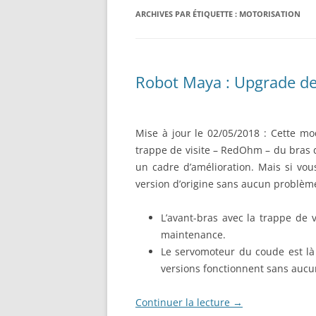
RÉALISATION DIVERSES
ARCHIVES PAR ÉTIQUETTE :
BASE MOBILE HCR DFROBOT
MOTORISATION
ESP32 : APPRE
GROUPE MOTEUR PARALLAX
LES MOTEURS P
BRAS ROBOTIQUE BRACCIO
PROJETS PROC
Robot Maya : Upgrade de 
T050000
AMÉLIORATION 
TIR SPORTIF
Mise à jour le 02/05/2018 : Cette mo
trappe de visite – RedOhm – du bras
un cadre d’amélioration. Mais si vou
version d’origine sans aucun problèm
L’avant-bras avec la trappe de v
maintenance.
Le servomoteur du coude est là 
versions fonctionnent sans auc
Continuer la lecture
→