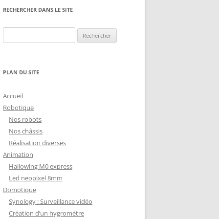
NG
NOS RÉALISATIONS EN 3D
RECHERCHER DANS LE SITE
EC
IMPRESSION 3D DU NET
Rechercher :
 KY-053 CONVERTISSEUR
ZORTRAX M200 ET M300
QUE DIGITAL
IMPRESSION 3D : RETOUR
PLAN DU SITE
D’EXPÉRIENCE
EASYVR 3.0
Accueil
Robotique
Nos robots
Nos châssis
Réalisation diverses
DSYSTEMS
7 » GEN4-ULCD-70DCT-CLB-AR
Animation
Hallowing M0 express
EXTION
UTILISATION DE LA BIBLIOTHÈQUE
Led neopixel 8mm
OFFICIELLE
M430-W350
Domotique
FONCTIONNEMENT D’UN BOUTON
Synology : Surveillance vidéo
KANGAROO X2
POUSSOIR
Création d’un hygromètre