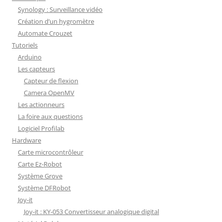
Synology : Surveillance vidéo
Création d’un hygromètre
Automate Crouzet
Tutoriels
Arduino
Les capteurs
Capteur de flexion
Camera OpenMV
Les actionneurs
La foire aux questions
Logiciel Profilab
Hardware
Carte microcontrôleur
Carte Ez-Robot
Système Grove
Système DFRobot
Joy-it
Joy-it : KY-053 Convertisseur analogique digital