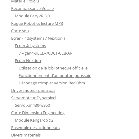
Matériel Pololu
Reconnaissance Vocale
Module EasyVR 3.0
Rogue Robotics lecture MP3
Carte son
Ecran ( 4dsystems / Nextion )
Ecran 4dsystems
7 » gen4-uLCD-70DCT-CLB-AR
Ecran Nextion
Utilisation de la bibliothèque officielle
Fonctionnement d’un bouton poussoir
Décodage complet version RedOhm
Driver moteur pas à pas
Servomoteur Dynamixel
Servo Xm430-w350
Carte Dimension Engineering
Module Kangaroo x2
Ensemble des actionneurs
Divers materiels