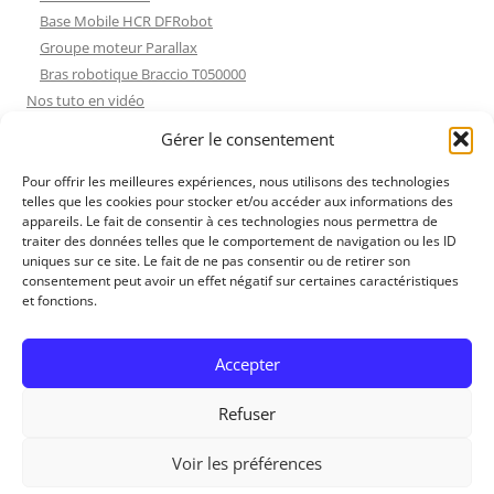
Base Mobile HCR DFRobot
Groupe moteur Parallax
Bras robotique Braccio T050000
Nos tuto en vidéo
Nos tuto en vidéo
Gérer le consentement
ESP32 : Apprentissage
Les Moteurs Pas à Pas
Pour offrir les meilleures expériences, nous utilisons des technologies
telles que les cookies pour stocker et/ou accéder aux informations des
Projets Processing
appareils. Le fait de consentir à ces technologies nous permettra de
Amélioration de l’habitat
traiter des données telles que le comportement de navigation ou les ID
Tir sportif
uniques sur ce site. Le fait de ne pas consentir ou de retirer son
consentement peut avoir un effet négatif sur certaines caractéristiques
Fichiers dessin
et fonctions.
Fichiers dessin
Contact et mentions légales
Accepter
Refuser
Voir les préférences
RedOhm, 2014