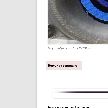
Maya oeil penaud droit RedOhm
Retour au sommaire
Description technique :