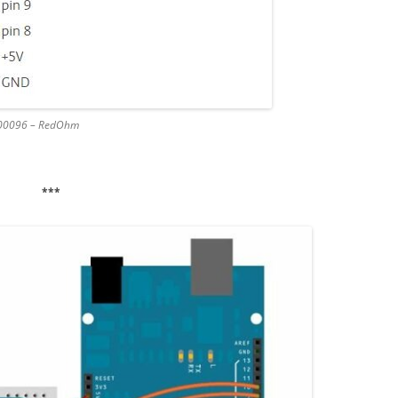
A000096 – RedOhm
***