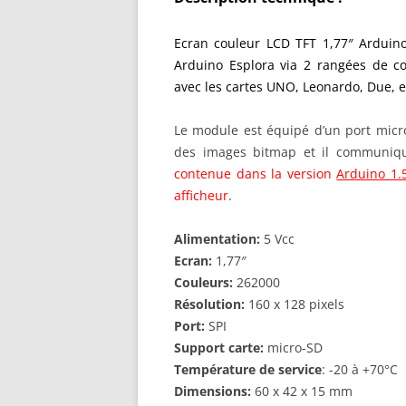
Ecran couleur LCD TFT 1,77″ Arduino
Arduino Esplora via 2 rangées de co
avec les cartes UNO, Leonardo, Due, e
Le module est équipé d’un port micr
des images bitmap et il communique
contenue dans la version
Arduino 1.
afficheur
.
Alimentation:
5 Vcc
Ecran:
1,77″
Couleurs:
262000
Résolution:
160 x 128 pixels
Port:
SPI
Support carte:
micro-SD
Température de service
: -20 à +70°C
Dimensions:
60 x 42 x 15 mm