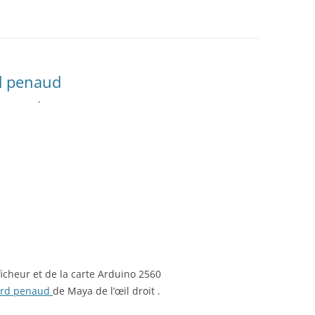
AUTOMATE CROUZET
LES ACTIONNEURS
SYSTÈME GROVE
LE LANGAGE POUR PROCESSI
CAMERA OPENMV
NTISSAGE
LA FOIRE AUX QUESTIONS
SYSTÈME DFROBOT
ARDUINO : PROGRAMMER AV
AS À PAS
VISUAL STUDIO
LOGICIEL PROFILAB
JOY-IT
JOY-IT :
ESSING
d penaud
ANALOGI
.
MATÉRIEL POLOLU
DE L’HABITAT
RECONNAISSANCE VOCALE
MODULE 
ROGUE ROBOTICS LECTURE MP3
CARTE SON
ECRAN ( 4DSYSTEMS / NEXTION )
ECRAN 4
DRIVER MOTEUR PAS À PAS
ECRAN N
SERVOMOTEUR DYNAMIXEL
SERVO X
ficheur et de la carte Arduino 2560
gard penaud
de Maya de l’œil droit .
CARTE DIMENSION ENGINEERING
MODULE 