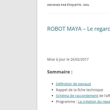
RÉALISATION DIVERSES
ARCHIVES PAR ÉTIQUETTE :
BASE MOBILE HCR DFROBOT
OEIL
ESP32 : APPRE
GROUPE MOTEUR PARALLAX
LES MOTEURS P
BRAS ROBOTIQUE BRACCIO
PROJETS PROC
ROBOT MAYA – Le regar
T050000
AMÉLIORATION 
TIR SPORTIF
Mise à jour le 26/02/2017
Sommaire :
Définition de penaud
Rappel de la fiche technique
Schéma de raccordement
de l’af
Programme :
La création du re