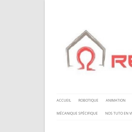
ACCUEIL
ROBOTIQUE
ANIMATION
NOS ROBOTS
HALLOWING M0
MÉCANIQUE SPÉCIFIQUE
NOS TUTO EN V
NOS CHÂSSIS
LED NEOPIXEL
ROUES MECANUM
NOS TUTO EN 