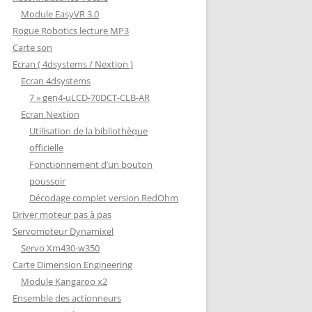
Module EasyVR 3.0
Rogue Robotics lecture MP3
Carte son
Ecran ( 4dsystems / Nextion )
Ecran 4dsystems
7 » gen4-uLCD-70DCT-CLB-AR
Ecran Nextion
Utilisation de la bibliothèque
officielle
Fonctionnement d’un bouton
poussoir
Décodage complet version RedOhm
Driver moteur pas à pas
Servomoteur Dynamixel
Servo Xm430-w350
Carte Dimension Engineering
Module Kangaroo x2
Ensemble des actionneurs