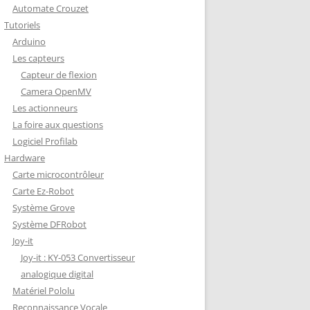
Automate Crouzet
DÉCODAGE COMPLET VERSION
Tutoriels
REDOHM
Arduino
ON : PORTE FUSIBLE
Les capteurs
Capteur de flexion
Camera OpenMV
Les actionneurs
La foire aux questions
Logiciel Profilab
Hardware
Carte microcontrôleur
Carte Ez-Robot
Système Grove
Système DFRobot
Joy-it
Joy-it : KY-053 Convertisseur
analogique digital
Matériel Pololu
Reconnaissance Vocale