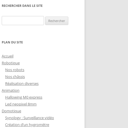
NG
NOS RÉALISATIONS EN 3D
RECHERCHER DANS LE SITE
EC
IMPRESSION 3D DU NET
Rechercher :
 KY-053 CONVERTISSEUR
ZORTRAX M200 ET M300
QUE DIGITAL
IMPRESSION 3D : RETOUR
PLAN DU SITE
D’EXPÉRIENCE
EASYVR 3.0
Accueil
Robotique
Nos robots
Nos châssis
Réalisation diverses
DSYSTEMS
7 » GEN4-ULCD-70DCT-CLB-AR
Animation
Hallowing M0 express
EXTION
UTILISATION DE LA BIBLIOTHÈQUE
Led neopixel 8mm
OFFICIELLE
M430-W350
Domotique
FONCTIONNEMENT D’UN BOUTON
Synology : Surveillance vidéo
KANGAROO X2
POUSSOIR
Création d’un hygromètre