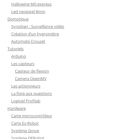
Hallowing M0 express
Led neopixel 8mm
Domotique
Synology : Surveillance vidéo
Création d’un hygromètre
Automate Crouzet
Tutoriels
Arduino
Les capteurs
Capteur de flexion
Camera OpenMV
Les actionneurs
La foire aux questions
Logiciel Profilab
Hardware
Carte microcontrôleur
Carte Ez-Robot
Système Grove
Système DFRobot