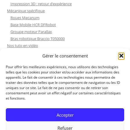
Impression 3D : retour d’expérience
Mécanique spécifique
Roues Mecanum
Base Mobile HCR DFRobot
Groupe moteur Parallax
Bras robotique Braccio T050000
Nos tuto en vidéo
Nos tuto en vidéo
Gérer le consentement
ESP32 : Apprentissage
Les Moteurs Pas à Pas
Pour offrir les meilleures expériences, nous utilisons des technologies
telles que les cookies pour stocker et/ou accéder aux informations des
Projets Processing
appareils. Le fait de consentir à ces technologies nous permettra de
Amélioration de l’habitat
traiter des données telles que le comportement de navigation ou les ID
Tir sportif
uniques sur ce site. Le fait de ne pas consentir ou de retirer son
consentement peut avoir un effet négatif sur certaines caractéristiques
Fichiers dessin
et fonctions.
Fichiers dessin
Contact et mentions légales
Accepter
Refuser