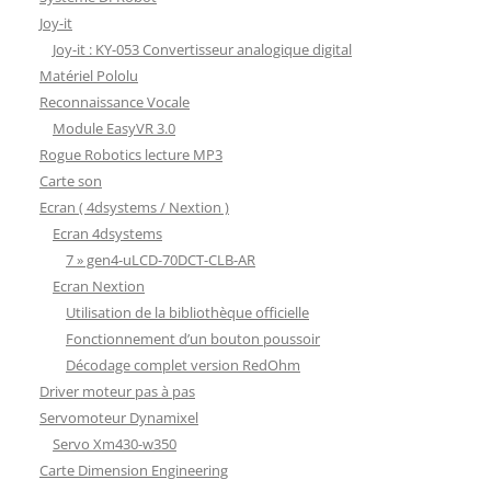
Joy-it
Joy-it : KY-053 Convertisseur analogique digital
Matériel Pololu
Reconnaissance Vocale
Module EasyVR 3.0
Rogue Robotics lecture MP3
Carte son
Ecran ( 4dsystems / Nextion )
Ecran 4dsystems
7 » gen4-uLCD-70DCT-CLB-AR
Ecran Nextion
Utilisation de la bibliothèque officielle
Fonctionnement d’un bouton poussoir
Décodage complet version RedOhm
Driver moteur pas à pas
Servomoteur Dynamixel
Servo Xm430-w350
Carte Dimension Engineering