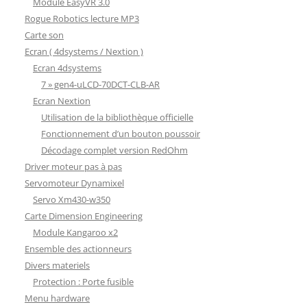
Module EasyVR 3.0
Rogue Robotics lecture MP3
Carte son
Ecran ( 4dsystems / Nextion )
Ecran 4dsystems
7 » gen4-uLCD-70DCT-CLB-AR
Ecran Nextion
Utilisation de la bibliothèque officielle
Fonctionnement d’un bouton poussoir
Décodage complet version RedOhm
Driver moteur pas à pas
Servomoteur Dynamixel
Servo Xm430-w350
Carte Dimension Engineering
Module Kangaroo x2
Ensemble des actionneurs
Divers materiels
Protection : Porte fusible
Menu hardware