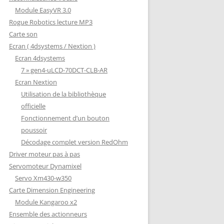
Module EasyVR 3.0
Rogue Robotics lecture MP3
Carte son
Ecran ( 4dsystems / Nextion )
Ecran 4dsystems
7 » gen4-uLCD-70DCT-CLB-AR
Ecran Nextion
Utilisation de la bibliothèque
officielle
Fonctionnement d’un bouton
poussoir
Décodage complet version RedOhm
Driver moteur pas à pas
Servomoteur Dynamixel
Servo Xm430-w350
Carte Dimension Engineering
Module Kangaroo x2
Ensemble des actionneurs