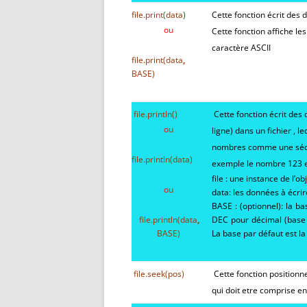
file.
print
(
data
)
Cette fonction écrit des 
ou
Cette fonction affiche 
caractère ASCII
file.
print
(
data
,
BASE
)
file.
println
(
)
Cette fonction écrit des 
ou
ligne) dans un fichier , l
nombres comme une séqu
file.
println
(
data
)
exemple le nombre 123 est 
file : une instance de l’o
ou
data: les données à écrire
BASE : (optionnel): la b
file.
println
(data
,
DEC pour décimal (base 
BASE)
La base par défaut est l
file.
seek
(
pos
)
Cette fonction positionne
qui doit etre comprise en