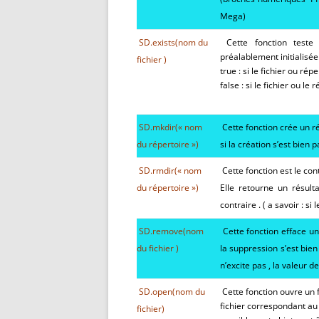
Mega)
SD.exists(nom du
Cette fonction teste 
préalablement initialisée.
fichier )
true : si le fichier ou ré
false : si le fichier ou l
SD.mkdir(« nom
Cette fonction crée un r
du répertoire »)
si la création s’est bien 
SD.rm
dir(« nom
Cette fonction est le con
du répertoire »)
Elle retourne un résulta
contraire . ( a savoir : s
SD.
remove
(nom
Cette fonction efface un 
du fichier
)
la suppression s’est bien 
n’excite pas , la valeur 
SD.
open
(
nom du
Cette fonction ouvre un 
fichier correspondant au f
fichier
)