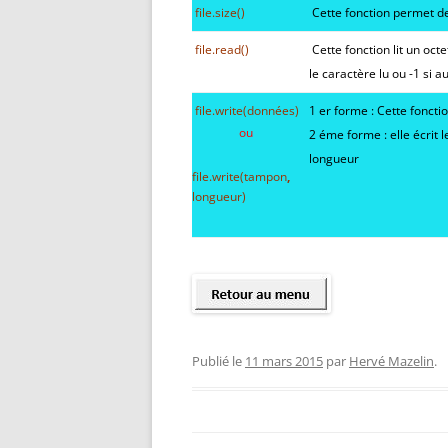
file.
size
(
)
Cette fonction permet de 
file.
read
(
)
Cette fonction lit un octe
le caractère lu ou -1 si 
file.
write
(données
)
1 er forme : Cette foncti
ou
2 éme forme : elle écrit 
longueur
file.
write
(tampon
,
longueur
)
Publié le
11 mars 2015
par
Hervé Mazelin
.