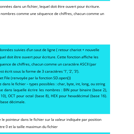
données dans un fichier, lequel doit être ouvert pour écriture.
les nombres comme une séquence de chiffres, chacun comme un
données suivies d’un saut de ligne ( retour chariot + nouvelle
equel doit être ouvert pour écriture. Cette fonction affiche les
ence de chiffres, chacun comme un caractère ASCII (par
écrit sous la forme de 3 caractères ‘1’, ‘2’, ‘3’).
bjet File (renvoyée par la fonction SD.open())
 dans le fichier – types possibles : char, byte, int, long, ou string
ase dans laquelle écrire les nombres : BIN pour binaire (base 2),
10), OCT pour octal (base 8), HEX pour hexadécimal (base 16).
a base décimale.
 le pointeur dans le fichier sur la valeur indiquée par
position
tre 0 et la taille maximun du fichier