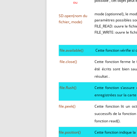
possible , cet objet peu
ou
mode (optionnel), le mode
SD.
open
(nom du
paramètres possibles son
fichier
,
mode
)
FILE_READ: ouvre le fichi
FILE_WRITE: ouvre le fich
file.
available
(
)
Cette fonction vérifie si 
file.
close
(
)
Cette fonction ferme le 
été écrits sont bien sa
résultat .
file.
flush
(
)
Cette fonction s’assure
enregistrées sur la car
file.
peek
(
)
Cette fonction lit un oc
successifs de la fonctio
fonction read().
file.
position
(
)
Cette fonction indique la 