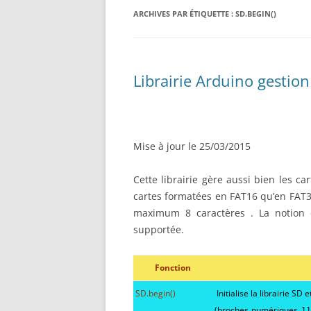
RÉALISATION DIVERSES
ARCHIVES PAR ÉTIQUETTE :
BASE MOBILE HCR DFROBOT
SD.BEGIN()
ESP32 : APPRE
GROUPE MOTEUR PARALLAX
LES MOTEURS P
BRAS ROBOTIQUE BRACCIO
PROJETS PROC
Librairie Arduino gestion
T050000
AMÉLIORATION 
TIR SPORTIF
Mise à jour le 25/03/2015
Cette librairie gère aussi bien les c
cartes formatées en FAT16 qu’en FAT32
maximum 8 caractères . La notion 
supportée.
Fonction
SD.begin()
Initialise la librairie SD 
(broches numériques 11,1