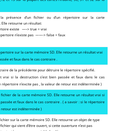
ENSEMBLE DES ACTIONNEURS
la présence d’un fichier ou d’un répertoire sur la carte
DIVERS MATERIELS
PROTECTI
 Elle retourne un résultat:
pertoire existe —–> true = vrai
MENU HARDWARE
e répertoire n’existe pas ——-> false = faux
épertoire sur la carte mémoire SD. Elle retourne un résultat vrai
passée et faux dans le cas contraire .
traire de la précédente pour détruire le répertoire spécifié.
t vrai si la destruction s’est bien passée et faux dans le cas
i le répertoire n’excite pas , la valeur de retour est indéterminée )
fichier de la carte mémoire SD. Elle retourne un résultat vrai si
passée et faux dans le cas contraire . ( a savoir : si le répertoire
de retour est indéterminée )
fichier sur la carte mémoire SD. Elle retourne un objet de type
ichier qui vient d’être ouvert, si cette ouverture n’est pas