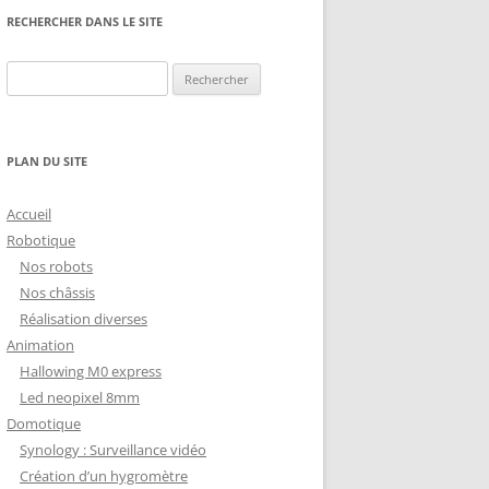
NG
NOS RÉALISATIONS EN 3D
RECHERCHER DANS LE SITE
EC
IMPRESSION 3D DU NET
Rechercher :
 KY-053 CONVERTISSEUR
ZORTRAX M200 ET M300
QUE DIGITAL
IMPRESSION 3D : RETOUR
PLAN DU SITE
D’EXPÉRIENCE
EASYVR 3.0
Accueil
Robotique
Nos robots
Nos châssis
Réalisation diverses
DSYSTEMS
7 » GEN4-ULCD-70DCT-CLB-AR
Animation
Hallowing M0 express
EXTION
UTILISATION DE LA BIBLIOTHÈQUE
Led neopixel 8mm
OFFICIELLE
M430-W350
Domotique
FONCTIONNEMENT D’UN BOUTON
Synology : Surveillance vidéo
KANGAROO X2
POUSSOIR
Création d’un hygromètre