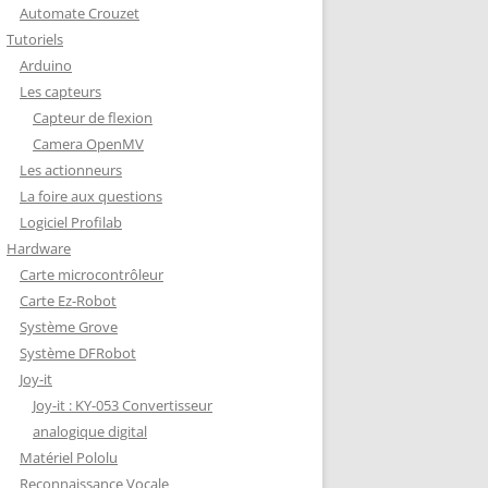
Automate Crouzet
DÉCODAGE COMPLET VERSION
Tutoriels
REDOHM
Arduino
ON : PORTE FUSIBLE
Les capteurs
Capteur de flexion
Camera OpenMV
Les actionneurs
La foire aux questions
Logiciel Profilab
Hardware
Carte microcontrôleur
Carte Ez-Robot
Système Grove
Système DFRobot
Joy-it
Joy-it : KY-053 Convertisseur
analogique digital
Matériel Pololu
Reconnaissance Vocale