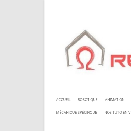
ACCUEIL
ROBOTIQUE
ANIMATION
NOS ROBOTS
HALLOWING M0
MÉCANIQUE SPÉCIFIQUE
NOS TUTO EN V
NOS CHÂSSIS
LED NEOPIXEL
ROUES MECANUM
NOS TUTO EN 