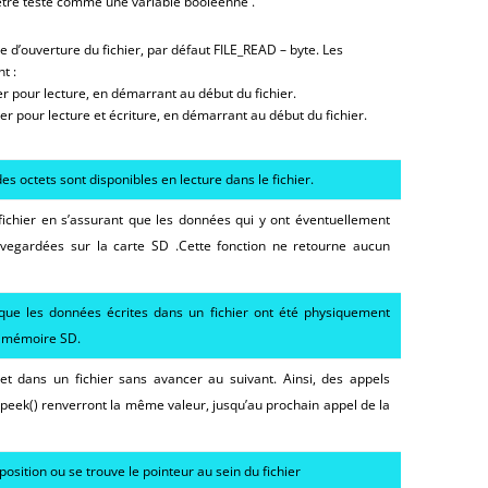
t être testé comme une variable booléenne .
 d’ouverture du fichier, par défaut FILE_READ – byte. Les
t :
er pour lecture, en démarrant au début du fichier.
ier pour lecture et écriture, en démarrant au début du fichier.
des octets sont disponibles en lecture dans le fichier.
fichier en s’assurant que les données qui y ont éventuellement
uvegardées sur la carte SD .Cette fonction ne retourne aucun
 que les données écrites dans un fichier ont été physiquement
te mémoire SD.
tet dans un fichier sans avancer au suivant. Ainsi, des appels
n peek() renverront la même valeur, jusqu’au prochain appel de la
position ou se trouve le pointeur au sein du fichier