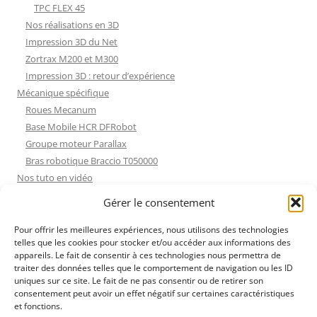
TPC FLEX 45
Nos réalisations en 3D
Impression 3D du Net
Zortrax M200 et M300
Impression 3D : retour d’expérience
Mécanique spécifique
Roues Mecanum
Base Mobile HCR DFRobot
Groupe moteur Parallax
Bras robotique Braccio T050000
Nos tuto en vidéo
Nos tuto en vidéo
Gérer le consentement
ESP32 : Apprentissage
Les Moteurs Pas à Pas
Pour offrir les meilleures expériences, nous utilisons des technologies
telles que les cookies pour stocker et/ou accéder aux informations des
Projets Processing
appareils. Le fait de consentir à ces technologies nous permettra de
Amélioration de l’habitat
traiter des données telles que le comportement de navigation ou les ID
Tir sportif
uniques sur ce site. Le fait de ne pas consentir ou de retirer son
consentement peut avoir un effet négatif sur certaines caractéristiques
Fichiers dessin
et fonctions.
Fichiers dessin