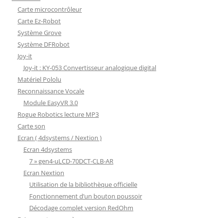
Carte microcontrôleur
Carte Ez-Robot
Système Grove
Système DFRobot
Joy-it
Joy-it : KY-053 Convertisseur analogique digital
Matériel Pololu
Reconnaissance Vocale
Module EasyVR 3.0
Rogue Robotics lecture MP3
Carte son
Ecran ( 4dsystems / Nextion )
Ecran 4dsystems
7 » gen4-uLCD-70DCT-CLB-AR
Ecran Nextion
Utilisation de la bibliothèque officielle
Fonctionnement d’un bouton poussoir
Décodage complet version RedOhm