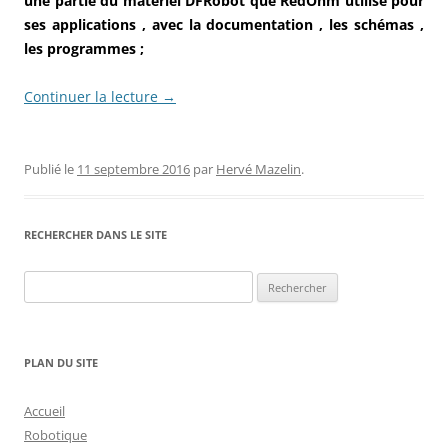
une partie du matériel DFRobot que RedOhm utilise pour
ses applications , avec la documentation , les schémas ,
les programmes ;
Continuer la lecture
→
Publié le
11 septembre 2016
par
Hervé Mazelin
.
RECHERCHER DANS LE SITE
Rechercher :
PLAN DU SITE
Accueil
Robotique