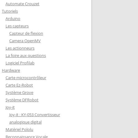
Automate Crouzet
DÉCODAGE COMPLET VERSION
Tutoriels
REDOHM
Arduino
ON : PORTE FUSIBLE
Les capteurs
Capteur de flexion
Camera OpenMV
Les actionneurs
La foire aux questions
Logiciel Profilab
Hardware
Carte microcontrôleur
Carte Ez-Robot
Système Grove
Système DFRobot
Joy-it
Joy-it : KY-053 Convertisseur
analogique digital
Matériel Pololu
Reconnaissance Vocale