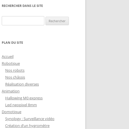
NG
NOS RÉALISATIONS EN 3D
RECHERCHER DANS LE SITE
EC
IMPRESSION 3D DU NET
Rechercher :
 KY-053 CONVERTISSEUR
ZORTRAX M200 ET M300
QUE DIGITAL
IMPRESSION 3D : RETOUR
PLAN DU SITE
D’EXPÉRIENCE
EASYVR 3.0
Accueil
Robotique
Nos robots
Nos châssis
Réalisation diverses
DSYSTEMS
7 » GEN4-ULCD-70DCT-CLB-AR
Animation
Hallowing M0 express
EXTION
UTILISATION DE LA BIBLIOTHÈQUE
Led neopixel 8mm
OFFICIELLE
M430-W350
Domotique
FONCTIONNEMENT D’UN BOUTON
Synology : Surveillance vidéo
KANGAROO X2
POUSSOIR
Création d’un hygromètre