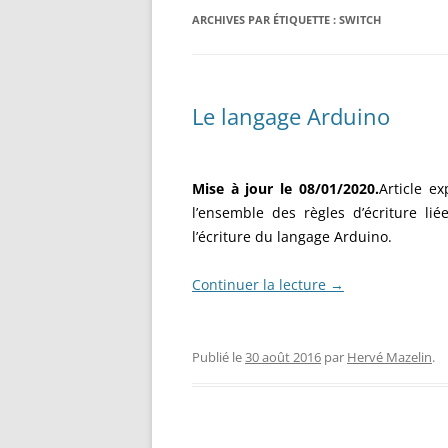
RÉALISATION DIVERSES
ARCHIVES PAR ÉTIQUETTE :
BASE MOBILE HCR DFROBOT
SWITCH
ESP32 : APPRE
GROUPE MOTEUR PARALLAX
LES MOTEURS P
BRAS ROBOTIQUE BRACCIO
PROJETS PROC
Le langage Arduino
T050000
AMÉLIORATION 
TIR SPORTIF
Mise à jour le 08/01/2020.
Article e
l’ensemble des règles d’écriture lié
l’écriture du langage Arduino.
Continuer la lecture
→
Publié le
30 août 2016
par
Hervé Mazelin
.