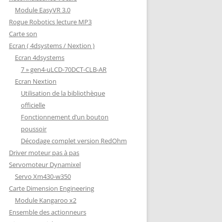
Module EasyVR 3.0
Rogue Robotics lecture MP3
Carte son
Ecran ( 4dsystems / Nextion )
Ecran 4dsystems
7 » gen4-uLCD-70DCT-CLB-AR
Ecran Nextion
Utilisation de la bibliothèque
officielle
Fonctionnement d’un bouton
poussoir
Décodage complet version RedOhm
Driver moteur pas à pas
Servomoteur Dynamixel
Servo Xm430-w350
Carte Dimension Engineering
Module Kangaroo x2
Ensemble des actionneurs