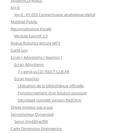
Système DFRobot
Joy-it
Joy-it : KY-053 Convertisseur analogique digital
Matériel Pololu
Reconnaissance Vocale
Module EasyVR 3.0
Rogue Robotics lecture MP3
Carte son
Ecran ( 4dsystems / Nextion )
Ecran 4dsystems
7 » gen4-uLCD-70DCT-CLB-AR
Ecran Nextion
Utilisation de la bibliothèque officielle
Fonctionnement d’un bouton poussoir
Décodage complet version RedOhm
Driver moteur pas à pas
Servomoteur Dynamixel
Servo Xm430-w350
Carte Dimension Engineering