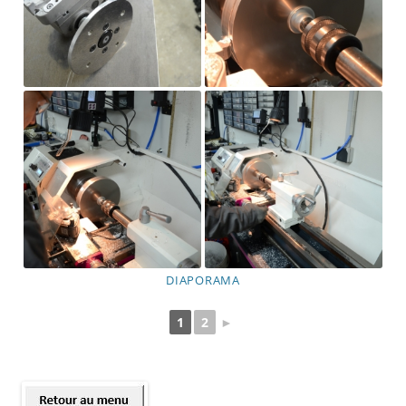
DIAPORAMA
1
2
►