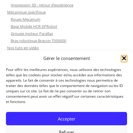
Impression 3D : retour d’expérience
Mécanique spécifique
Roues Mecanum
Base Mobile HCR DFRobot
Groupe moteur Parallax
Bras robotique Braccio T050000
Nos tuto en vidéo
Nos tuto en vidéo
Gérer le consentement
ESP32 : Apprentissage
Les Moteurs Pas à Pas
Pour offrir les meilleures expériences, nous utilisons des technologies
telles que les cookies pour stocker et/ou accéder aux informations des
Projets Processing
appareils. Le fait de consentir à ces technologies nous permettra de
Amélioration de l’habitat
traiter des données telles que le comportement de navigation ou les ID
Tir sportif
uniques sur ce site. Le fait de ne pas consentir ou de retirer son
consentement peut avoir un effet négatif sur certaines caractéristiques
Fichiers dessin
et fonctions.
Fichiers dessin
Contact et mentions légales
Accepter
Refuser