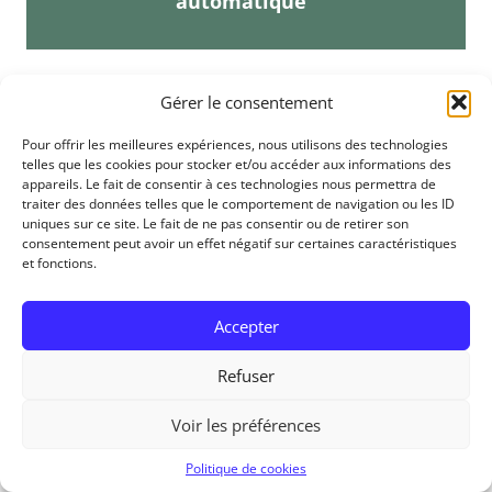
automatique
.
Gérer le consentement
Mise à jour le :
02/05/2023
Pour offrir les meilleures expériences, nous utilisons des technologies
telles que les cookies pour stocker et/ou accéder aux informations des
appareils. Le fait de consentir à ces technologies nous permettra de
Nous vous présentons une carte multimode pour moteur
traiter des données telles que le comportement de navigation ou les ID
pas-à-pas, qui possède 4 modes de fonctionnement et
uniques sur ce site. Le fait de ne pas consentir ou de retirer son
consentement peut avoir un effet négatif sur certaines caractéristiques
permet de résoudre une multitude de problèmes. Elle n’a
et fonctions.
pas besoin de driver, cependant, elle est limitée à 800 mA
Accepter
Descriptif : Cette carte multimode ne nécessite pas de
programmation, car tout fonctionne électroniquement sans
Refuser
aucune ligne de code. Elle dispose de 4 modes de
fonctionnement, dont voici le détail pour chacun d’entre
Voir les préférences
eux :
Politique de cookies
[1] Mode : Utilisez le bouton S1 pour démarrer/arrêter, et