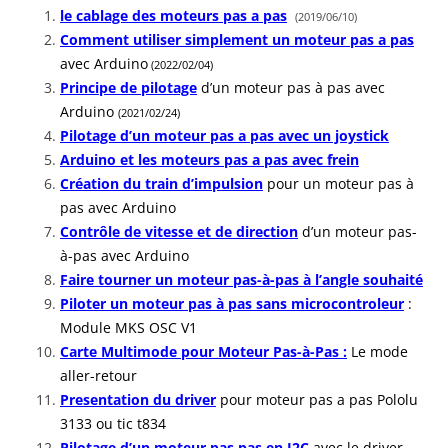
le cablage des moteurs pas a pas
(2019/06/10)
Comment utiliser simplement un moteur pas a pas
avec Arduino
(2022/02/04)
Principe de pilotage
d’un moteur pas à pas avec
Arduino
(2021/02/24)
Pilotage d’un moteur pas a pas avec un joystick
Arduino et les moteurs pas a pas avec frein
Création du train d’impulsion
pour un moteur pas à
pas avec Arduino
Contrôle de vitesse et de direction
d’un moteur pas-
à-pas avec Arduino
Faire tourner un moteur pas-à-pas à l’angle souhaité
Piloter un moteur pas à pas sans microcontroleur
:
Module MKS OSC V1
Carte Multimode pour Moteur Pas-à-Pas :
Le mode
aller-retour
Presentation du driver
pour moteur pas a pas Pololu
3133 ou tic t834
Pilotage d’un moteur pas pas en I2C
avec le driver