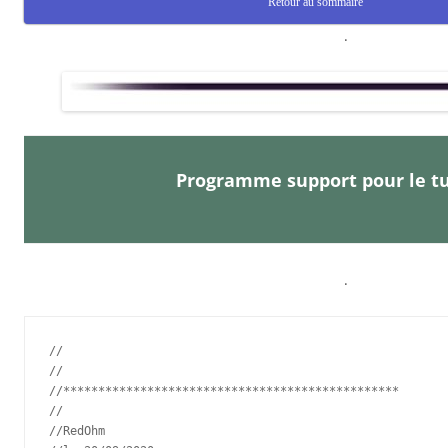
Retour au sommaire
.
Programme support pour le tu
.
//

//

//************************************************

//

//RedOhm
