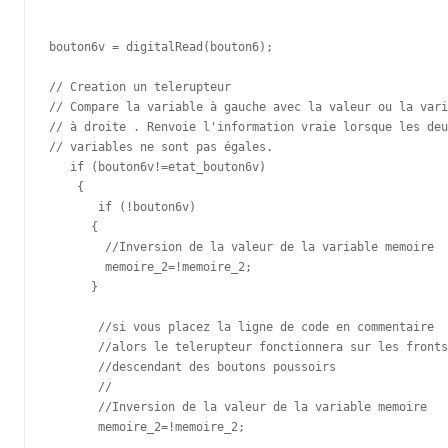
bouton6v = digitalRead(bouton6);

// Creation un telerupteur 

// Compare la variable à gauche avec la valeur ou la vari
// à droite . Renvoie l'information vraie lorsque les deu
// variables ne sont pas égales. 

   if (bouton6v!=etat_bouton6v)

    {

       if (!bouton6v)

      {

        //Inversion de la valeur de la variable memoire 

        memoire_2=!memoire_2;

      } 

       //si vous placez la ligne de code en commentaire 

       //alors le telerupteur fonctionnera sur les fronts

       //descendant des boutons poussoirs 

       //

       //Inversion de la valeur de la variable memoire 

       memoire_2=!memoire_2;
