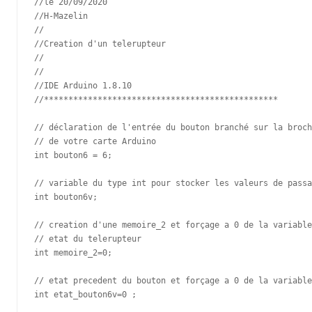
//le 20/09/2020

//H-Mazelin

//

//Creation d'un telerupteur  

//

//

//IDE Arduino 1.8.10 

//************************************************

// déclaration de l'entrée du bouton branché sur la broch
// de votre carte Arduino 

int bouton6 = 6;

// variable du type int pour stocker les valeurs de passa
int bouton6v;

// creation d'une memoire_2 et forçage a 0 de la variable
// etat du telerupteur 

int memoire_2=0;

// etat precedent du bouton et forçage a 0 de la variable
int etat_bouton6v=0 ;
