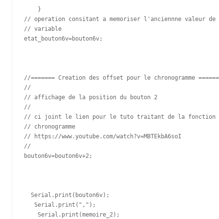
    }

// operation consitant a memoriser l'anciennne valeur de 
// variable     

etat_bouton6v=bouton6v;

//======= Creation des offset pour le chronogramme ======
//

// affichage de la position du bouton 2

//

// ci joint le lien pour le tuto traitant de la fonction

// chronogramme

// https://www.youtube.com/watch?v=MBTEkbA6soI

//

bouton6v=bouton6v+2;

  Serial.print(bouton6v);

   Serial.print(",");

    Serial.print(memoire_2);
