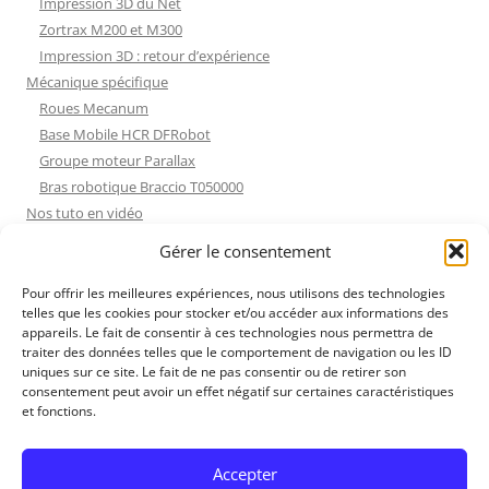
Impression 3D du Net
Zortrax M200 et M300
Impression 3D : retour d’expérience
Mécanique spécifique
Roues Mecanum
Base Mobile HCR DFRobot
Groupe moteur Parallax
Bras robotique Braccio T050000
Nos tuto en vidéo
Nos tuto en vidéo
Gérer le consentement
ESP32 : Apprentissage
Les Moteurs Pas à Pas
Pour offrir les meilleures expériences, nous utilisons des technologies
telles que les cookies pour stocker et/ou accéder aux informations des
Projets Processing
appareils. Le fait de consentir à ces technologies nous permettra de
Amélioration de l’habitat
traiter des données telles que le comportement de navigation ou les ID
Tir sportif
uniques sur ce site. Le fait de ne pas consentir ou de retirer son
consentement peut avoir un effet négatif sur certaines caractéristiques
Fichiers dessin
et fonctions.
Fichiers dessin
Contact et mentions légales
Accepter