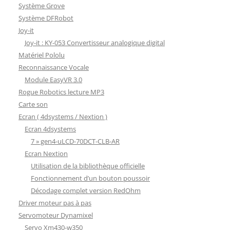
Système Grove
Système DFRobot
Joy-it
Joy-it : KY-053 Convertisseur analogique digital
Matériel Pololu
Reconnaissance Vocale
Module EasyVR 3.0
Rogue Robotics lecture MP3
Carte son
Ecran ( 4dsystems / Nextion )
Ecran 4dsystems
7 » gen4-uLCD-70DCT-CLB-AR
Ecran Nextion
Utilisation de la bibliothèque officielle
Fonctionnement d’un bouton poussoir
Décodage complet version RedOhm
Driver moteur pas à pas
Servomoteur Dynamixel
Servo Xm430-w350