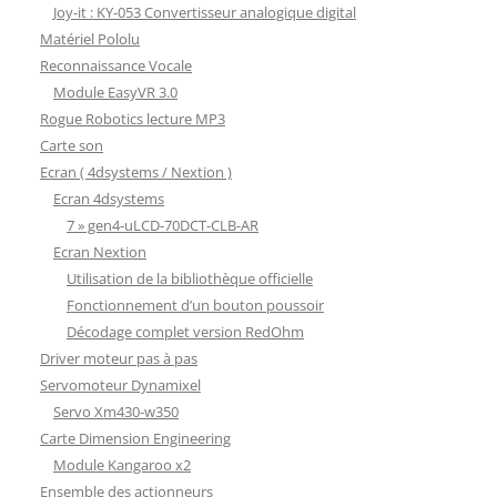
Joy-it : KY-053 Convertisseur analogique digital
Matériel Pololu
Reconnaissance Vocale
Module EasyVR 3.0
Rogue Robotics lecture MP3
Carte son
Ecran ( 4dsystems / Nextion )
Ecran 4dsystems
7 » gen4-uLCD-70DCT-CLB-AR
Ecran Nextion
Utilisation de la bibliothèque officielle
Fonctionnement d’un bouton poussoir
Décodage complet version RedOhm
Driver moteur pas à pas
Servomoteur Dynamixel
Servo Xm430-w350
Carte Dimension Engineering
Module Kangaroo x2
Ensemble des actionneurs