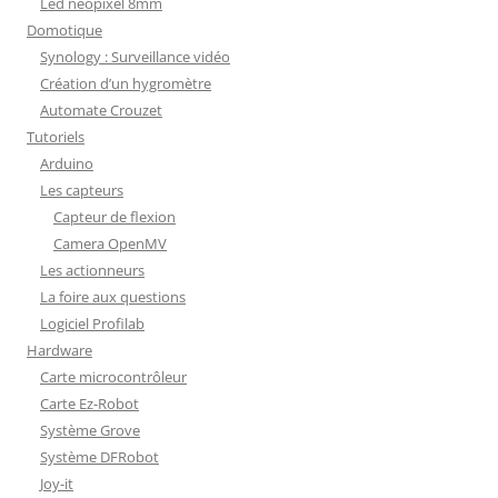
Led neopixel 8mm
Domotique
Synology : Surveillance vidéo
Création d’un hygromètre
Automate Crouzet
Tutoriels
Arduino
Les capteurs
Capteur de flexion
Camera OpenMV
Les actionneurs
La foire aux questions
Logiciel Profilab
Hardware
Carte microcontrôleur
Carte Ez-Robot
Système Grove
Système DFRobot
Joy-it