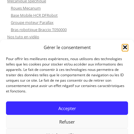
Mécanique spécifique
Roues Mecanum
Base Mobile HCR DFRobot
Groupe moteur Parallax
Bras robotique Braccio T050000
Nos tuto en vidéo
Nos tuto en vidéo
Gérer le consentement
ESP32 : Apprentissage
Les Moteurs Pas à Pas
Pour offrir les meilleures expériences, nous utilisons des technologies
telles que les cookies pour stocker et/ou accéder aux informations des
Projets Processing
appareils. Le fait de consentir à ces technologies nous permettra de
Amélioration de l’habitat
traiter des données telles que le comportement de navigation ou les ID
Tir sportif
uniques sur ce site. Le fait de ne pas consentir ou de retirer son
consentement peut avoir un effet négatif sur certaines caractéristiques
Fichiers dessin
et fonctions.
Fichiers dessin
Contact et mentions légales
Accepter
Refuser