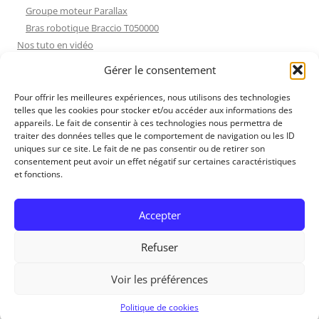
Groupe moteur Parallax
Bras robotique Braccio T050000
Nos tuto en vidéo
Nos tuto en vidéo
Gérer le consentement
ESP32 : Apprentissage
Les Moteurs Pas à Pas
Pour offrir les meilleures expériences, nous utilisons des technologies
telles que les cookies pour stocker et/ou accéder aux informations des
Projets Processing
appareils. Le fait de consentir à ces technologies nous permettra de
Amélioration de l’habitat
traiter des données telles que le comportement de navigation ou les ID
Tir sportif
uniques sur ce site. Le fait de ne pas consentir ou de retirer son
consentement peut avoir un effet négatif sur certaines caractéristiques
Fichiers dessin
et fonctions.
Fichiers dessin
Contact et mentions légales
Accepter
Refuser
Voir les préférences
RedOhm, 2014
Politique de cookies