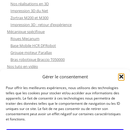
Nos réalisations en 3D
Impression 3D du Net
Zortrax M200 et M300
Impression 3D : retour d’expérience
Mécanique spécifique
Roues Mecanum
Base Mobile HCR DFRobot
Groupe moteur Parallax
Bras robotique Braccio T050000
Nos tuto en vidéo
Nos tuto en vidéo
Gérer le consentement
ESP32 : Apprentissage
Les Moteurs Pas à Pas
Pour offrir les meilleures expériences, nous utilisons des technologies
telles que les cookies pour stocker et/ou accéder aux informations des
Projets Processing
appareils. Le fait de consentir à ces technologies nous permettra de
Amélioration de l’habitat
traiter des données telles que le comportement de navigation ou les ID
Tir sportif
uniques sur ce site. Le fait de ne pas consentir ou de retirer son
consentement peut avoir un effet négatif sur certaines caractéristiques
Fichiers dessin
et fonctions.
Fichiers dessin
Contact et mentions légales