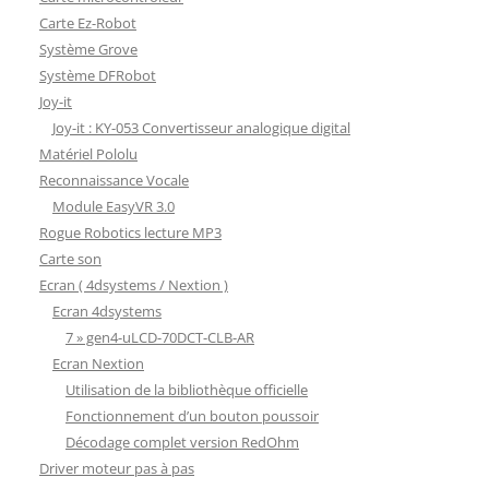
Carte Ez-Robot
Système Grove
Système DFRobot
Joy-it
Joy-it : KY-053 Convertisseur analogique digital
Matériel Pololu
Reconnaissance Vocale
Module EasyVR 3.0
Rogue Robotics lecture MP3
Carte son
Ecran ( 4dsystems / Nextion )
Ecran 4dsystems
7 » gen4-uLCD-70DCT-CLB-AR
Ecran Nextion
Utilisation de la bibliothèque officielle
Fonctionnement d’un bouton poussoir
Décodage complet version RedOhm
Driver moteur pas à pas