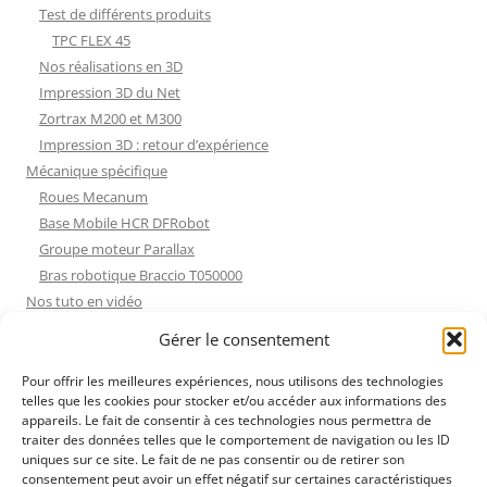
Test de différents produits
TPC FLEX 45
Nos réalisations en 3D
Impression 3D du Net
Zortrax M200 et M300
Impression 3D : retour d’expérience
Mécanique spécifique
Roues Mecanum
Base Mobile HCR DFRobot
Groupe moteur Parallax
Bras robotique Braccio T050000
Nos tuto en vidéo
Nos tuto en vidéo
Gérer le consentement
ESP32 : Apprentissage
Les Moteurs Pas à Pas
Pour offrir les meilleures expériences, nous utilisons des technologies
telles que les cookies pour stocker et/ou accéder aux informations des
Projets Processing
appareils. Le fait de consentir à ces technologies nous permettra de
Amélioration de l’habitat
traiter des données telles que le comportement de navigation ou les ID
Tir sportif
uniques sur ce site. Le fait de ne pas consentir ou de retirer son
consentement peut avoir un effet négatif sur certaines caractéristiques
Fichiers dessin