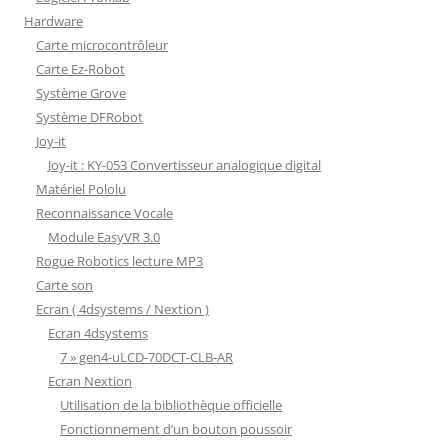
Hardware
Carte microcontrôleur
Carte Ez-Robot
Système Grove
Système DFRobot
Joy-it
Joy-it : KY-053 Convertisseur analogique digital
Matériel Pololu
Reconnaissance Vocale
Module EasyVR 3.0
Rogue Robotics lecture MP3
Carte son
Ecran ( 4dsystems / Nextion )
Ecran 4dsystems
7 » gen4-uLCD-70DCT-CLB-AR
Ecran Nextion
Utilisation de la bibliothèque officielle
Fonctionnement d’un bouton poussoir