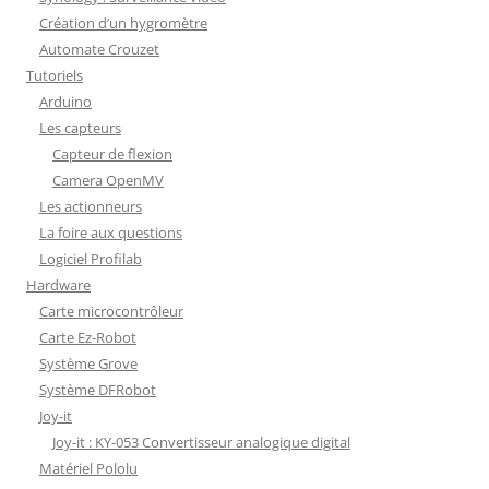
Création d’un hygromètre
Automate Crouzet
Tutoriels
Arduino
Les capteurs
Capteur de flexion
Camera OpenMV
Les actionneurs
La foire aux questions
Logiciel Profilab
Hardware
Carte microcontrôleur
Carte Ez-Robot
Système Grove
Système DFRobot
Joy-it
Joy-it : KY-053 Convertisseur analogique digital
Matériel Pololu