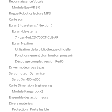
Reconnaissance Vocale
Module EasyVR 3.0
Rogue Robotics lecture MP3
Carte son
Ecran ( 4dsystems / Nextion )
Ecran 4dsystems
7 » gen4-uLCD-70DCT-CLB-AR
Ecran Nextion
Utilisation de la bibliothèque officielle
Fonctionnement d’un bouton poussoir
Décodage complet version RedOhm
Driver moteur pas à pas
Servomoteur Dynamixel
Servo Xm430-w350
Carte Dimension Engineering
Module Kangaroo x2
Ensemble des actionneurs
Divers materiels
Protection : Porte fusible