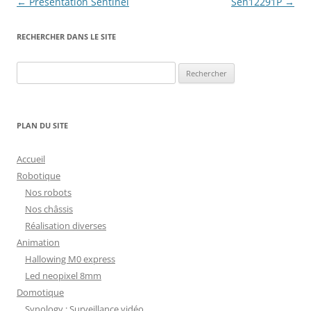
Navigation
←
Présentation Sentinel
Sen12291P
→
des
RECHERCHER DANS LE SITE
articles
Rechercher :
PLAN DU SITE
Accueil
Robotique
Nos robots
Nos châssis
Réalisation diverses
Animation
Hallowing M0 express
Led neopixel 8mm
Domotique
Synology : Surveillance vidéo