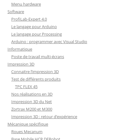
Menu hardware
Software
ProfiLab-Expert 4.0
Le langage pour Arduino
Le langage pour Processing
Arduino : programmer avec Visual Studio
Informatique
Poste de travail multi-écrans
Impression 3D
Connaitre l’impression 3D
Test de différents produits
TPC FLEX 45
Nos réalisations en 3D
Impression 3D du Net
Zortrax M200 et M300
Impression 3D : retour d’expérience
Mécanique spécifique
Roues Mecanum
Base Mobile HCR DFRobot