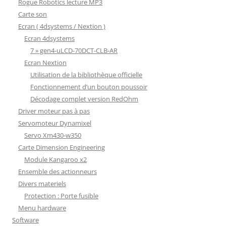
Rogue Robotics lecture MP3
Carte son
Ecran ( 4dsystems / Nextion )
Ecran 4dsystems
7 » gen4-uLCD-70DCT-CLB-AR
Ecran Nextion
Utilisation de la bibliothèque officielle
Fonctionnement d’un bouton poussoir
Décodage complet version RedOhm
Driver moteur pas à pas
Servomoteur Dynamixel
Servo Xm430-w350
Carte Dimension Engineering
Module Kangaroo x2
Ensemble des actionneurs
Divers materiels
Protection : Porte fusible
Menu hardware
Software