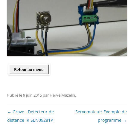
Publié le
9 juin 2015
par
Hervé Mazelin
.
Navigation
←
Grove : Détecteur de
Servomoteur: Exemple de
des
distance IR SEN09281P
programme
→
articles