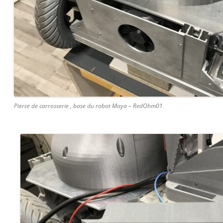
Pierce de carrosserie , base du robot Maya – RedOhm01