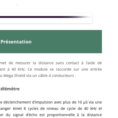
.
ENSEMBLE DES ACTIONNEURS
DIVERS MATERIELS
PROTECTI
MENU HARDWARE
Présentation
met de mesurer la distance sans contact à l’aide de
nnant à 40 KHz. Ce module se raccorde sur une entrée
u Mega Shield via un câble 4 conducteurs .
télémètre
de déclenchement d’impulsion avec plus de 10 µS via une
_Ranger émet 8 cycles de niveau de cycle de 40 kHz et
ion du signal d’écho est proportionnelle à la distance