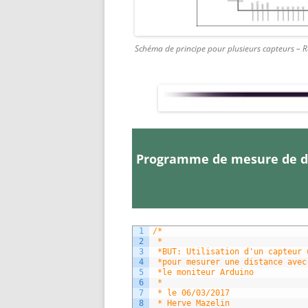
Schéma de principe pour plusieurs capteurs –
Programme de mesure de dis
1
/*
2
 * 
3
 *BUT: Utilisation d'un capteur 
4
 *pour mesurer une distance avec
5
 *le moniteur Arduino
6
 * 
7
 * le 06/03/2017
8
 * Herve Mazelin 