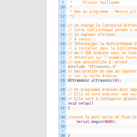
9
 *     Olivier Guillaume
10
 *     
11
 * Nom du programme : Mesure_ult
12
 */
13
14
// je charge la librairie Ultras
15
// Cette bibliothèque permet à u
16
// le capteur ultrason 
17
// A savoir :
18
// Télécharger la Bibliothèque U
19
// à installer dans la bibliothè
20
// de l'IDE Arduino voir le lien
21
// Attention sur l'exemple fourn
22
// une possibilité d 'erreur
23
#include "Ultrasonic.h"
24
// Declaration du nom du capteur
25
// sur la carte Arduino
26
Ultrasonic
ultrasonic
(
4
)
;
27
28
// Un programme Arduino doit imp
29
// Elle ne sera exécuter une seu
30
// Elle sert à configurer global
31
void
setup
(
)
32
{
33
34
//ouvre le port série et fixe le
35
Serial
.
begin
(
9600
)
;
36
37
38
}