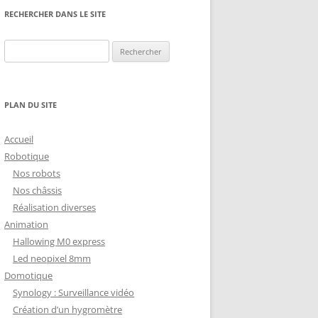
NG
NOS RÉALISATIONS EN 3D
RECHERCHER DANS LE SITE
EC
IMPRESSION 3D DU NET
Rechercher :
 KY-053 CONVERTISSEUR
ZORTRAX M200 ET M300
QUE DIGITAL
IMPRESSION 3D : RETOUR
PLAN DU SITE
D’EXPÉRIENCE
EASYVR 3.0
Accueil
Robotique
Nos robots
Nos châssis
Réalisation diverses
DSYSTEMS
7 » GEN4-ULCD-70DCT-CLB-AR
Animation
Hallowing M0 express
EXTION
UTILISATION DE LA BIBLIOTHÈQUE
Led neopixel 8mm
OFFICIELLE
M430-W350
Domotique
FONCTIONNEMENT D’UN BOUTON
Synology : Surveillance vidéo
KANGAROO X2
POUSSOIR
Création d’un hygromètre