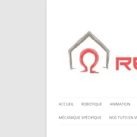
ACCUEIL
ROBOTIQUE
ANIMATION
NOS ROBOTS
HALLOWING M0
MÉCANIQUE SPÉCIFIQUE
NOS TUTO EN V
NOS CHÂSSIS
LED NEOPIXEL
ROUES MECANUM
NOS TUTO EN 