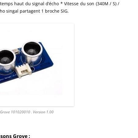
 temps haut du signal d’écho * Vitesse du son (340M / S) /
cho singal partagent 1 broche SIG.
 Grove 101020010 . Version 1.00
asons Grove :