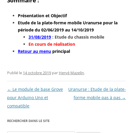
Sommaire :
Présentation et Objectif
Etude de la plate-forme mobile Uranurse pour la
période du 02/06/2019 au 14/10/2019
31/08/2019
: Etude du chassis mobile
En cours de réalisation
Retour au menu
principal
Publié le
14 octobre 2019
par
Hervé Mazelin
.
Navigation
←
Le module de base Grove
Uranurse : Etude de la plate-
des
pour Arduino Uno et
forme mobile pas à pas
→
articles
compatible
RECHERCHER DANS LE SITE