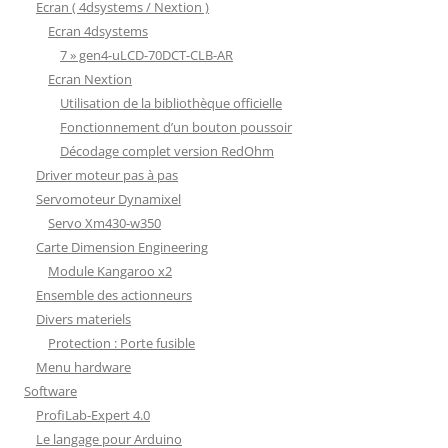
Ecran ( 4dsystems / Nextion )
Ecran 4dsystems
7 » gen4-uLCD-70DCT-CLB-AR
Ecran Nextion
Utilisation de la bibliothèque officielle
Fonctionnement d’un bouton poussoir
Décodage complet version RedOhm
Driver moteur pas à pas
Servomoteur Dynamixel
Servo Xm430-w350
Carte Dimension Engineering
Module Kangaroo x2
Ensemble des actionneurs
Divers materiels
Protection : Porte fusible
Menu hardware
Software
ProfiLab-Expert 4.0
Le langage pour Arduino