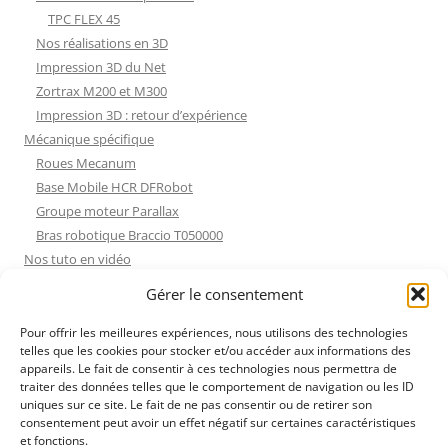
TPC FLEX 45
Nos réalisations en 3D
Impression 3D du Net
Zortrax M200 et M300
Impression 3D : retour d’expérience
Mécanique spécifique
Roues Mecanum
Base Mobile HCR DFRobot
Groupe moteur Parallax
Bras robotique Braccio T050000
Nos tuto en vidéo
Nos tuto en vidéo
Gérer le consentement
ESP32 : Apprentissage
Les Moteurs Pas à Pas
Pour offrir les meilleures expériences, nous utilisons des technologies
telles que les cookies pour stocker et/ou accéder aux informations des
Projets Processing
appareils. Le fait de consentir à ces technologies nous permettra de
Amélioration de l’habitat
traiter des données telles que le comportement de navigation ou les ID
Tir sportif
uniques sur ce site. Le fait de ne pas consentir ou de retirer son
consentement peut avoir un effet négatif sur certaines caractéristiques
Fichiers dessin
et fonctions.