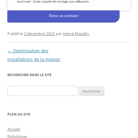
Retour au sommaire
Publié le
2 décembre 2023
par
Hervé Mazelin
.
Navigation
←
Optimisation des
des
installations de la maison
articles
RECHERCHER DANS LE SITE
Rechercher :
PLAN DU SITE
Accueil
Robotique