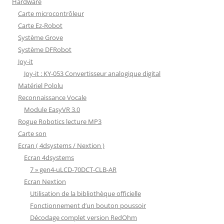
Hardware
Carte microcontrôleur
Carte Ez-Robot
Système Grove
Système DFRobot
Joy-it
Joy-it : KY-053 Convertisseur analogique digital
Matériel Pololu
Reconnaissance Vocale
Module EasyVR 3.0
Rogue Robotics lecture MP3
Carte son
Ecran ( 4dsystems / Nextion )
Ecran 4dsystems
7 » gen4-uLCD-70DCT-CLB-AR
Ecran Nextion
Utilisation de la bibliothèque officielle
Fonctionnement d’un bouton poussoir
Décodage complet version RedOhm