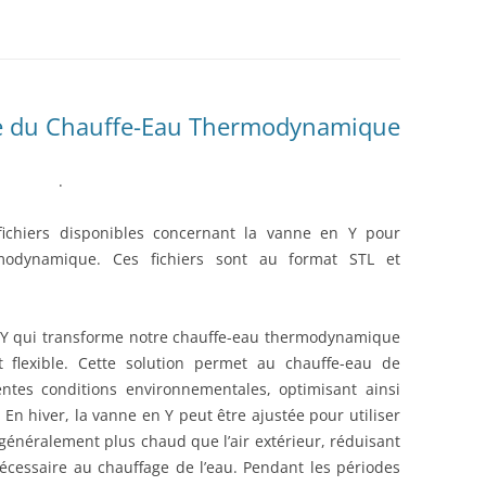
AUTOMATE CROUZET
LES ACTIONNEURS
SYSTÈME GROVE
LE LANGAGE POUR PROCESSI
CAMERA OPENMV
NTISSAGE
LA FOIRE AUX QUESTIONS
SYSTÈME DFROBOT
ARDUINO : PROGRAMMER AV
AS À PAS
VISUAL STUDIO
LOGICIEL PROFILAB
JOY-IT
JOY-IT :
ESSING
re du Chauffe-Eau Thermodynamique
ANALOGI
MATÉRIEL POLOLU
DE L’HABITAT
.
RECONNAISSANCE VOCALE
MODULE 
fichiers disponibles concernant la vanne en Y pour
ROGUE ROBOTICS LECTURE MP3
rmodynamique. Ces fichiers sont au format STL et
CARTE SON
ECRAN ( 4DSYSTEMS / NEXTION )
ECRAN 4
Y qui transforme notre chauffe-eau thermodynamique
 flexible. Cette solution permet au chauffe-eau de
DRIVER MOTEUR PAS À PAS
ECRAN N
ntes conditions environnementales, optimisant ainsi
En hiver, la vanne en Y peut être ajustée pour utiliser
SERVOMOTEUR DYNAMIXEL
SERVO X
t généralement plus chaud que l’air extérieur, réduisant
CARTE DIMENSION ENGINEERING
MODULE 
cessaire au chauffage de l’eau. Pendant les périodes