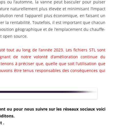
mps ou l’automne, la vanne peut basculer pour puiser
ENSEMBLE DES ACTIONNEURS
rature naturellement plus élevée et minimisant l’impact
solution rend l’appareil plus économique, en faisant un
DIVERS MATERIELS
PROTECTI
r la rentabilité. Toutefois, il est important que chacun
position géographique et de l’emplacement du chauffe-
MENU HARDWARE
t open source.
té tout au long de l’année 2023. Les fichiers STL sont
gnant de notre volonté d’amélioration continue du
nons à préciser que, quelle que soit l’utilisation que
 pouvons être tenus responsables des conséquences qui
t ou pour nous suivre sur les réseaux sociaux voici
éditons.
t .