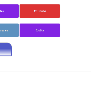
ter
Youtube
verse
Cults