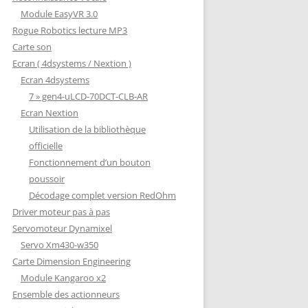
Module EasyVR 3.0
Rogue Robotics lecture MP3
Carte son
Ecran ( 4dsystems / Nextion )
Ecran 4dsystems
7 » gen4-uLCD-70DCT-CLB-AR
Ecran Nextion
Utilisation de la bibliothèque
officielle
Fonctionnement d’un bouton
poussoir
Décodage complet version RedOhm
Driver moteur pas à pas
Servomoteur Dynamixel
Servo Xm430-w350
Carte Dimension Engineering
Module Kangaroo x2
Ensemble des actionneurs