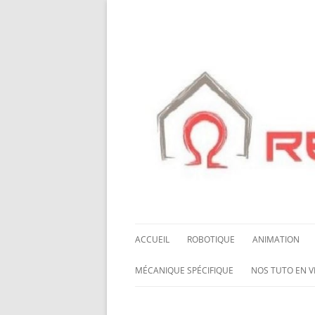
ACCUEIL
ROBOTIQUE
ANIMATION
NOS ROBOTS
HALLOWING M0
MÉCANIQUE SPÉCIFIQUE
NOS TUTO EN V
NOS CHÂSSIS
LED NEOPIXEL
ROUES MECANUM
NOS TUTO EN 