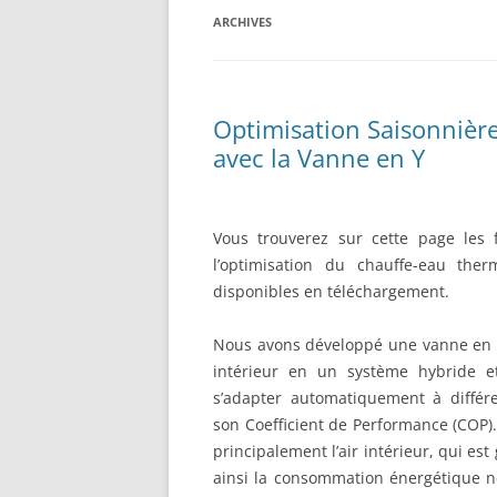
RÉALISATION DIVERSES
ARCHIVES
BASE MOBILE HCR DFROBOT
ESP32 : APPRE
GROUPE MOTEUR PARALLAX
LES MOTEURS P
BRAS ROBOTIQUE BRACCIO
PROJETS PROC
Optimisation Saisonniè
T050000
avec la Vanne en Y
AMÉLIORATION 
TIR SPORTIF
Vous trouverez sur cette page les 
l’optimisation du chauffe-eau the
disponibles en téléchargement.
Nous avons développé une vanne en 
intérieur en un système hybride et
s’adapter automatiquement à différe
son Coefficient de Performance (COP). 
principalement l’air intérieur, qui es
ainsi la consommation énergétique né