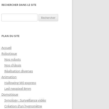
NG
NOS RÉALISATIONS EN 3D
RECHERCHER DANS LE SITE
EC
IMPRESSION 3D DU NET
Rechercher :
 KY-053 CONVERTISSEUR
ZORTRAX M200 ET M300
QUE DIGITAL
IMPRESSION 3D : RETOUR
PLAN DU SITE
D’EXPÉRIENCE
EASYVR 3.0
Accueil
Robotique
Nos robots
Nos châssis
Réalisation diverses
DSYSTEMS
7 » GEN4-ULCD-70DCT-CLB-AR
Animation
Hallowing M0 express
EXTION
UTILISATION DE LA BIBLIOTHÈQUE
Led neopixel 8mm
OFFICIELLE
M430-W350
Domotique
FONCTIONNEMENT D’UN BOUTON
Synology : Surveillance vidéo
KANGAROO X2
POUSSOIR
Création d’un hygromètre