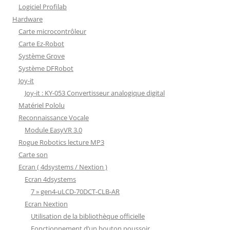
Logiciel Profilab
Hardware
Carte microcontrôleur
Carte Ez-Robot
Système Grove
Système DFRobot
Joy-it
Joy-it : KY-053 Convertisseur analogique digital
Matériel Pololu
Reconnaissance Vocale
Module EasyVR 3.0
Rogue Robotics lecture MP3
Carte son
Ecran ( 4dsystems / Nextion )
Ecran 4dsystems
7 » gen4-uLCD-70DCT-CLB-AR
Ecran Nextion
Utilisation de la bibliothèque officielle
Fonctionnement d’un bouton poussoir