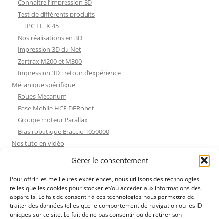
Connaitre l’impression 3D
Test de différents produits
TPC FLEX 45
Nos réalisations en 3D
Impression 3D du Net
Zortrax M200 et M300
Impression 3D : retour d’expérience
Mécanique spécifique
Roues Mecanum
Base Mobile HCR DFRobot
Groupe moteur Parallax
Bras robotique Braccio T050000
Nos tuto en vidéo
Nos tuto en vidéo
Gérer le consentement
ESP32 : Apprentissage
Les Moteurs Pas à Pas
Pour offrir les meilleures expériences, nous utilisons des technologies
telles que les cookies pour stocker et/ou accéder aux informations des
Projets Processing
appareils. Le fait de consentir à ces technologies nous permettra de
Amélioration de l’habitat
traiter des données telles que le comportement de navigation ou les ID
Tir sportif
uniques sur ce site. Le fait de ne pas consentir ou de retirer son