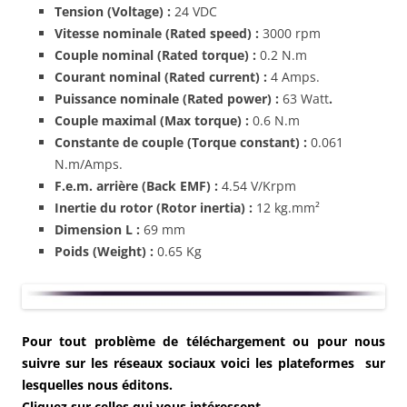
Tension (Voltage) :
24 VDC
Vitesse nominale (
Rated
speed) :
3000 rpm
Couple nominal (
Rated
torque) :
0.2 N.m
Courant nominal (
Rated
current
) :
4 Amps.
Puissance nominale (
Rated
power) :
63 Watt
.
Couple maximal (Max torque) :
0.6 N.m
Constante de couple (Torque constant) :
0.061
N.m/Amps.
F.e.m
. arrière (Back EMF) :
4.54 V/Krpm
Inertie du rotor (Rotor
inertia
) :
12 kg.mm²
Dimension L :
69 mm
Poids (
Weight
) :
0.65 Kg
Pour tout problème de téléchargement ou pour nous
suivre sur les réseaux sociaux voici les plateformes sur
lesquelles nous éditons.
Cliquez sur celles qui vous intéressent .