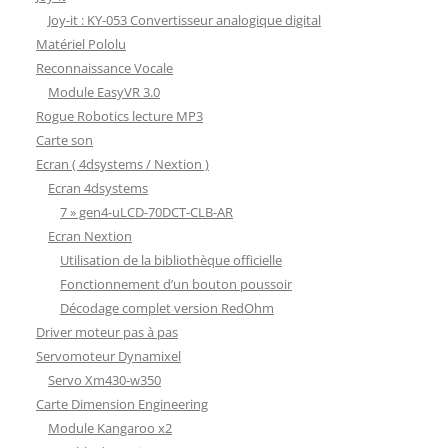
Joy-it : KY-053 Convertisseur analogique digital
Matériel Pololu
Reconnaissance Vocale
Module EasyVR 3.0
Rogue Robotics lecture MP3
Carte son
Ecran ( 4dsystems / Nextion )
Ecran 4dsystems
7 » gen4-uLCD-70DCT-CLB-AR
Ecran Nextion
Utilisation de la bibliothèque officielle
Fonctionnement d’un bouton poussoir
Décodage complet version RedOhm
Driver moteur pas à pas
Servomoteur Dynamixel
Servo Xm430-w350
Carte Dimension Engineering
Module Kangaroo x2