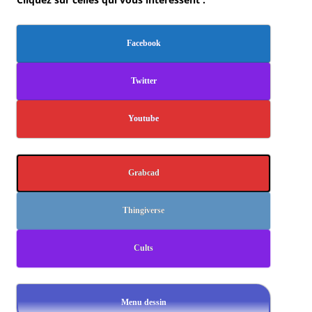
Facebook
Twitter
Youtube
Grabcad
Thingiverse
Cults
Menu dessin