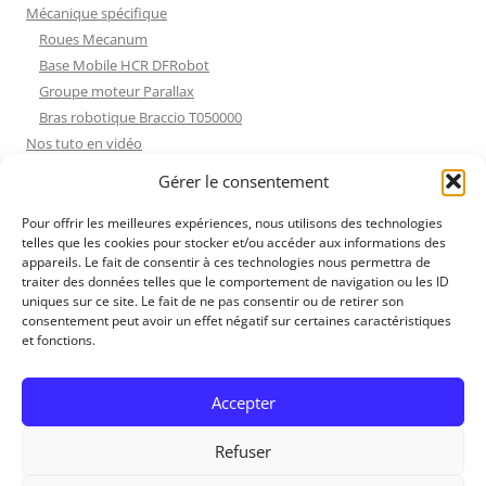
Mécanique spécifique
Roues Mecanum
Base Mobile HCR DFRobot
Groupe moteur Parallax
Bras robotique Braccio T050000
Nos tuto en vidéo
Nos tuto en vidéo
Gérer le consentement
ESP32 : Apprentissage
Les Moteurs Pas à Pas
Pour offrir les meilleures expériences, nous utilisons des technologies
telles que les cookies pour stocker et/ou accéder aux informations des
Projets Processing
appareils. Le fait de consentir à ces technologies nous permettra de
Amélioration de l’habitat
traiter des données telles que le comportement de navigation ou les ID
Tir sportif
uniques sur ce site. Le fait de ne pas consentir ou de retirer son
consentement peut avoir un effet négatif sur certaines caractéristiques
Fichiers dessin
et fonctions.
Fichiers dessin
Contact et mentions légales
Accepter
Refuser