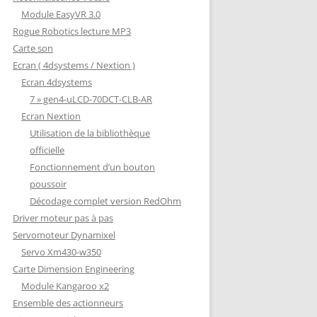
Module EasyVR 3.0
Rogue Robotics lecture MP3
Carte son
Ecran ( 4dsystems / Nextion )
Ecran 4dsystems
7 » gen4-uLCD-70DCT-CLB-AR
Ecran Nextion
Utilisation de la bibliothèque
officielle
Fonctionnement d’un bouton
poussoir
Décodage complet version RedOhm
Driver moteur pas à pas
Servomoteur Dynamixel
Servo Xm430-w350
Carte Dimension Engineering
Module Kangaroo x2
Ensemble des actionneurs