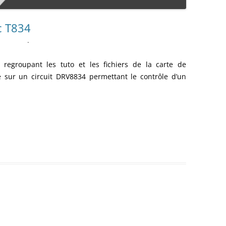
ENSEMBLE DES ACTIONNEURS
c T834
DIVERS MATERIELS
PROTECTI
.
MENU HARDWARE
e regroupant les tuto et les fichiers de la c
arte de
sur un circuit DRV8834 permettant le contrôle d’un