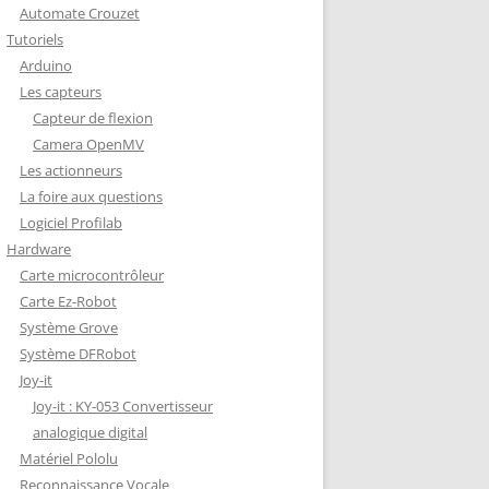
Automate Crouzet
DÉCODAGE COMPLET VERSION
Tutoriels
REDOHM
Arduino
ON : PORTE FUSIBLE
Les capteurs
Capteur de flexion
Camera OpenMV
Les actionneurs
La foire aux questions
Logiciel Profilab
Hardware
Carte microcontrôleur
Carte Ez-Robot
Système Grove
Système DFRobot
Joy-it
Joy-it : KY-053 Convertisseur
analogique digital
Matériel Pololu
Reconnaissance Vocale