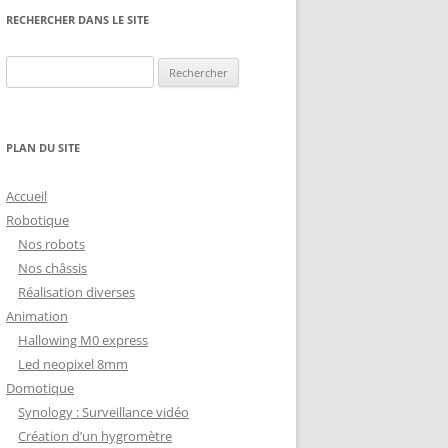
NG
NOS RÉALISATIONS EN 3D
RECHERCHER DANS LE SITE
EC
IMPRESSION 3D DU NET
Rechercher :
 KY-053 CONVERTISSEUR
ZORTRAX M200 ET M300
QUE DIGITAL
IMPRESSION 3D : RETOUR
PLAN DU SITE
D’EXPÉRIENCE
EASYVR 3.0
Accueil
Robotique
Nos robots
Nos châssis
Réalisation diverses
DSYSTEMS
7 » GEN4-ULCD-70DCT-CLB-AR
Animation
Hallowing M0 express
EXTION
UTILISATION DE LA BIBLIOTHÈQUE
Led neopixel 8mm
OFFICIELLE
M430-W350
Domotique
FONCTIONNEMENT D’UN BOUTON
Synology : Surveillance vidéo
KANGAROO X2
POUSSOIR
Création d’un hygromètre