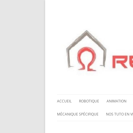
ACCUEIL
ROBOTIQUE
ANIMATION
NOS ROBOTS
HALLOWING M0
MÉCANIQUE SPÉCIFIQUE
NOS TUTO EN V
NOS CHÂSSIS
LED NEOPIXEL
ROUES MECANUM
NOS TUTO EN 