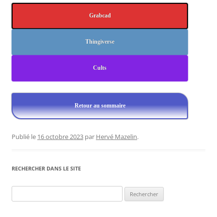
Grabcad
Thingiverse
Cults
Retour au sommaire
Publié le
16 octobre 2023
par
Hervé Mazelin
.
RECHERCHER DANS LE SITE
Rechercher :