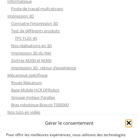
Informatique
Poste de travail multi-écrans
Impression 3D
Connaitre l’impression 3D
Test de différents produits
TPC FLEX 45
Nos réalisations en 3D
Impression 3D du Net
Zortrax M200 et M300
Impression 3D : retour d’expérience
Mécanique spécifique
Roues Mecanum
Base Mobile HCR DFRobot
Groupe moteur Parallax
Bras robotique Braccio T050000
Nos tuto en vidéo
Nos tuto en vidéo
Gérer le consentement
ESP32 : Apprentissage
Les Moteurs Pas à Pas
Pour offrir les meilleures expériences, nous utilisons des technologies