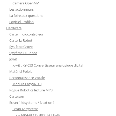
Camera OpenMV
Les actionneurs
La foire aux questions
Logiciel Profilab
Hardware
Carte microcontrôleur
Carte Ez-Robot
Système Grove
Système DFRobot
Joy-it
Joy-it : KY-053 Convertisseur analogique digital
Matériel Pololu
Reconnaissance Vocale
Module EasyVR 3.0
Rogue Robotics lecture MP3
Carte son
Ecran ( 4dsystems / Nextion )
Ecran 4dsystems
7 » gen4-uLCD-70DCT-CLB-AR