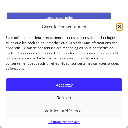
.
Retour au sommaire
Gérer le consentement
.
Pour offrir les meilleures expériences, nous utilisons des technologies
telles que les cookies pour stocker et/ou accéder aux informations des
appareils. Le fait de consentir à ces technologies nous permettra de
2018/01/23 Capteur de mouvement 3D SEN0202
traiter des données telles que le comportement de navigation ou les ID
uniques sur ce site. Le fait de ne pas consentir ou de retirer son
consentement peut avoir un effet négatif sur certaines caractéristiques
et fonctions.
.
Accepter
Tutoriel traitant du capteur de mouvement 3D SEN0202 ,
il permet la détection de mouvements et la
Refuser
reconnaissance de gestes (gauche, droite, haut, bas,
mouvement horaire et anti-horaire, etc). a savoir :Le
Voir les préférences
capteur n’est pas affecté par des influences ambiantes
telles que la lumière ou le son, qui ont un impact négatif
Politique de cookies