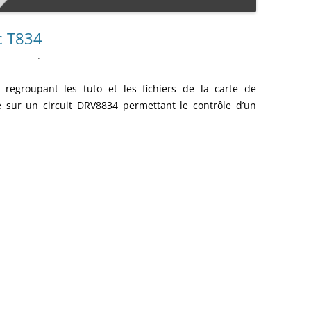
ENSEMBLE DES ACTIONNEURS
c T834
DIVERS MATERIELS
PROTECTI
.
MENU HARDWARE
e regroupant les tuto et les fichiers de la c
arte de
sur un circuit DRV8834 permettant le contrôle d’un