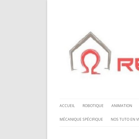
ACCUEIL
ROBOTIQUE
ANIMATION
NOS ROBOTS
HALLOWING M0
MÉCANIQUE SPÉCIFIQUE
NOS TUTO EN V
NOS CHÂSSIS
LED NEOPIXEL
ROUES MECANUM
NOS TUTO EN 