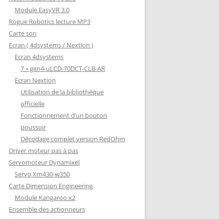
Module EasyVR 3.0
Rogue Robotics lecture MP3
Carte son
Ecran ( 4dsystems / Nextion )
Ecran 4dsystems
7 » gen4-uLCD-70DCT-CLB-AR
Ecran Nextion
Utilisation de la bibliothèque
officielle
Fonctionnement d’un bouton
poussoir
Décodage complet version RedOhm
Driver moteur pas à pas
Servomoteur Dynamixel
Servo Xm430-w350
Carte Dimension Engineering
Module Kangaroo x2
Ensemble des actionneurs