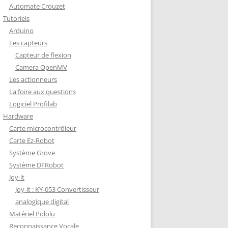
Automate Crouzet
DÉCODAGE COMPLET VERSION
Tutoriels
REDOHM
Arduino
ON : PORTE FUSIBLE
Les capteurs
Capteur de flexion
Camera OpenMV
Les actionneurs
La foire aux questions
Logiciel Profilab
Hardware
Carte microcontrôleur
Carte Ez-Robot
Système Grove
Système DFRobot
Joy-it
Joy-it : KY-053 Convertisseur
analogique digital
Matériel Pololu
Reconnaissance Vocale