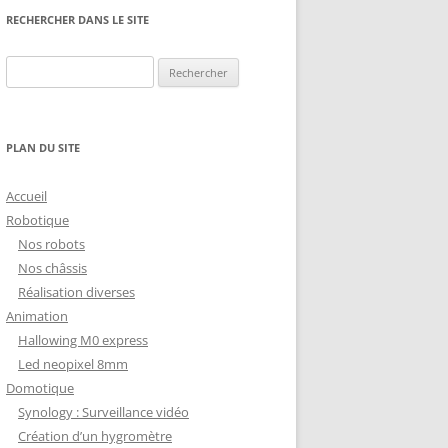
NG
NOS RÉALISATIONS EN 3D
RECHERCHER DANS LE SITE
EC
IMPRESSION 3D DU NET
Rechercher :
 KY-053 CONVERTISSEUR
ZORTRAX M200 ET M300
QUE DIGITAL
IMPRESSION 3D : RETOUR
PLAN DU SITE
D’EXPÉRIENCE
EASYVR 3.0
Accueil
Robotique
Nos robots
Nos châssis
Réalisation diverses
DSYSTEMS
7 » GEN4-ULCD-70DCT-CLB-AR
Animation
Hallowing M0 express
EXTION
UTILISATION DE LA BIBLIOTHÈQUE
Led neopixel 8mm
OFFICIELLE
M430-W350
Domotique
FONCTIONNEMENT D’UN BOUTON
Synology : Surveillance vidéo
KANGAROO X2
POUSSOIR
Création d’un hygromètre