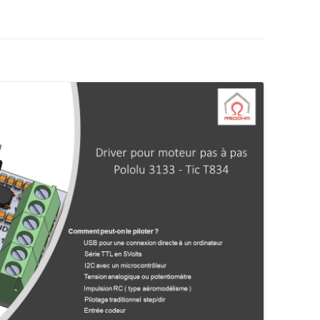
AUTOMATE CROUZET
LES ACTIONNEURS
SYSTÈME GROVE
LE LANGAGE POUR PROCESSI
CAMERA OPENMV
NTISSAGE
LA FOIRE AUX QUESTIONS
SYSTÈME DFROBOT
ARDUINO : PROGRAMMER AV
AS À PAS
VISUAL STUDIO
LOGICIEL PROFILAB
JOY-IT
JOY-IT :
ESSING
ANALOGI
MATÉRIEL POLOLU
DE L’HABITAT
RECONNAISSANCE VOCALE
MODULE 
ROGUE ROBOTICS LECTURE MP3
CARTE SON
ECRAN ( 4DSYSTEMS / NEXTION )
ECRAN 4
DRIVER MOTEUR PAS À PAS
ECRAN N
SERVOMOTEUR DYNAMIXEL
SERVO X
CARTE DIMENSION ENGINEERING
MODULE 