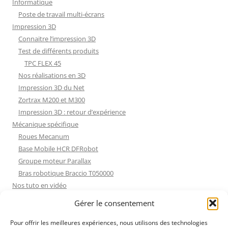
Informatique
Poste de travail multi-écrans
Impression 3D
Connaitre l’impression 3D
Test de différents produits
TPC FLEX 45
Nos réalisations en 3D
Impression 3D du Net
Zortrax M200 et M300
Impression 3D : retour d’expérience
Mécanique spécifique
Roues Mecanum
Base Mobile HCR DFRobot
Groupe moteur Parallax
Bras robotique Braccio T050000
Nos tuto en vidéo
Nos tuto en vidéo
Gérer le consentement
ESP32 : Apprentissage
Les Moteurs Pas à Pas
Pour offrir les meilleures expériences, nous utilisons des technologies