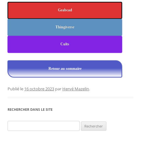
Grabcad
Thingiverse
Cults
Retour au sommaire
Publié le
16 octobre 2023
par
Hervé Mazelin
.
RECHERCHER DANS LE SITE
Rechercher :