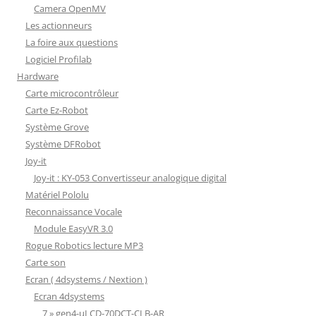
Camera OpenMV
Les actionneurs
La foire aux questions
Logiciel Profilab
Hardware
Carte microcontrôleur
Carte Ez-Robot
Système Grove
Système DFRobot
Joy-it
Joy-it : KY-053 Convertisseur analogique digital
Matériel Pololu
Reconnaissance Vocale
Module EasyVR 3.0
Rogue Robotics lecture MP3
Carte son
Ecran ( 4dsystems / Nextion )
Ecran 4dsystems
7 » gen4-uLCD-70DCT-CLB-AR