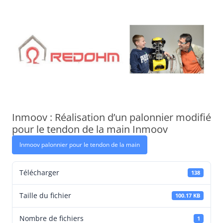
Aller
au
contenu
Inmoov : Réalisation d’un palonnier modifié
pour le tendon de la main Inmoov
Inmoov palonnier pour le tendon de la main
Télécharger
138
Taille du fichier
100.17 KB
Nombre de fichiers
1