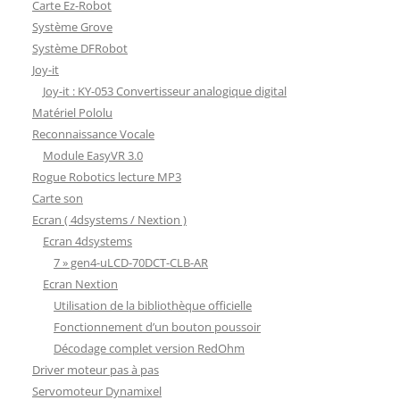
Carte Ez-Robot
Système Grove
Système DFRobot
Joy-it
Joy-it : KY-053 Convertisseur analogique digital
Matériel Pololu
Reconnaissance Vocale
Module EasyVR 3.0
Rogue Robotics lecture MP3
Carte son
Ecran ( 4dsystems / Nextion )
Ecran 4dsystems
7 » gen4-uLCD-70DCT-CLB-AR
Ecran Nextion
Utilisation de la bibliothèque officielle
Fonctionnement d’un bouton poussoir
Décodage complet version RedOhm
Driver moteur pas à pas
Servomoteur Dynamixel