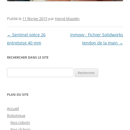
Publié le
11 février 2015
par
Hervé Mazelin
.
Navigation
←
Sentinel pièce 26
Inmoov : Fichier Solidworks
des
entretoise 40 mm
tendon de la main
→
articles
RECHERCHER DANS LE SITE
Rechercher :
PLAN DU SITE
Accueil
Robotique
Nos robots
Nos châssis