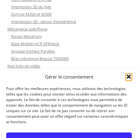
Impression 3D du Net
Zortrax M200 et M300
Impression 3D : retour d’expérience
Mécanique spécifique
Roues Mecanum
Base Mobile HCR DFRobot
Groupe moteur Parallax
Bras robotique Braccio T050000
Nos tuto en vidéo
Nos tuto en vidéo
Gérer le consentement
ESP32 : Apprentissage
Les Moteurs Pas à Pas
Pour offrir les meilleures expériences, nous utilisons des technologies
telles que les cookies pour stocker et/ou accéder aux informations des
Projets Processing
appareils. Le fait de consentir à ces technologies nous permettra de
Amélioration de l’habitat
traiter des données telles que le comportement de navigation ou les ID
Tir sportif
uniques sur ce site. Le fait de ne pas consentir ou de retirer son
consentement peut avoir un effet négatif sur certaines caractéristiques
Fichiers dessin
et fonctions.
Fichiers dessin
Contact et mentions légales