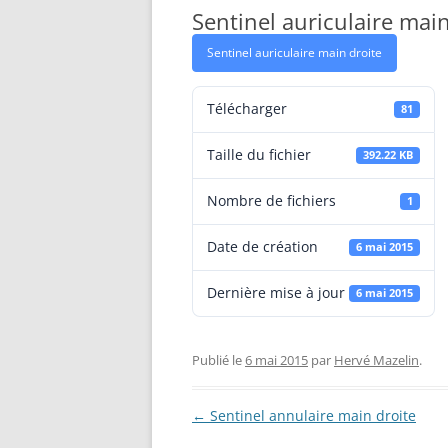
Sentinel auriculaire main
RÉALISATION DIVERSES
BASE MOBILE HCR DFROBOT
ESP32 : APPRE
Sentinel auriculaire main droite
GROUPE MOTEUR PARALLAX
LES MOTEURS P
BRAS ROBOTIQUE BRACCIO
PROJETS PROC
Télécharger
81
T050000
AMÉLIORATION 
Taille du fichier
392.22 KB
TIR SPORTIF
Nombre de fichiers
1
Date de création
6 mai 2015
Dernière mise à jour
6 mai 2015
Publié le
6 mai 2015
par
Hervé Mazelin
.
Navigation
←
Sentinel annulaire main droite
des