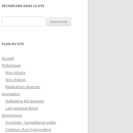
NG
NOS RÉALISATIONS EN 3D
RECHERCHER DANS LE SITE
EC
IMPRESSION 3D DU NET
Rechercher :
 KY-053 CONVERTISSEUR
ZORTRAX M200 ET M300
QUE DIGITAL
IMPRESSION 3D : RETOUR
PLAN DU SITE
D’EXPÉRIENCE
EASYVR 3.0
Accueil
Robotique
Nos robots
Nos châssis
Réalisation diverses
DSYSTEMS
7 » GEN4-ULCD-70DCT-CLB-AR
Animation
Hallowing M0 express
EXTION
UTILISATION DE LA BIBLIOTHÈQUE
Led neopixel 8mm
OFFICIELLE
M430-W350
Domotique
FONCTIONNEMENT D’UN BOUTON
Synology : Surveillance vidéo
KANGAROO X2
POUSSOIR
Création d’un hygromètre