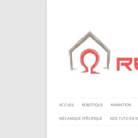
ACCUEIL
ROBOTIQUE
ANIMATION
NOS ROBOTS
HALLOWING M0
MÉCANIQUE SPÉCIFIQUE
NOS TUTO EN V
NOS CHÂSSIS
LED NEOPIXEL
ROUES MECANUM
NOS TUTO EN 