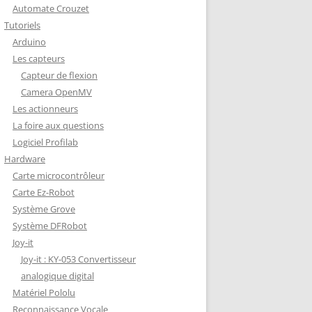
Automate Crouzet
DÉCODAGE COMPLET VERSION
Tutoriels
REDOHM
Arduino
ON : PORTE FUSIBLE
Les capteurs
Capteur de flexion
Camera OpenMV
Les actionneurs
La foire aux questions
Logiciel Profilab
Hardware
Carte microcontrôleur
Carte Ez-Robot
Système Grove
Système DFRobot
Joy-it
Joy-it : KY-053 Convertisseur
analogique digital
Matériel Pololu
Reconnaissance Vocale