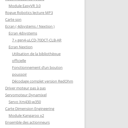
Module EasyVR 3.0
Rogue Robotics lecture MP3
Carte son
Ecran ( 4dsystems / Nextion )
Ecran 4dsystems
7 » gen4-uLCD-70DCT-CLB-AR
Ecran Nextion
Utilisation de la bibliothèque
officielle
Fonctionnement d’un bouton
poussoir
Décodage complet version RedOhm
Driver moteur pas à pas
Servomoteur Dynamixel
Servo Xm430-w350
Carte Dimension Engineering
Module Kangaroo x2
Ensemble des actionneurs