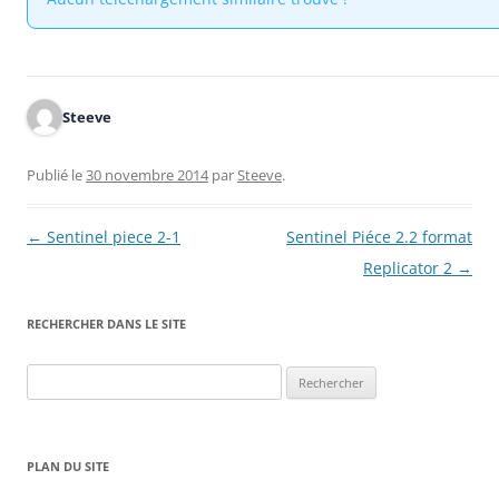
Steeve
Publié le
30 novembre 2014
par
Steeve
.
Navigation
←
Sentinel piece 2-1
Sentinel Piéce 2.2 format
des
Replicator 2
→
articles
RECHERCHER DANS LE SITE
Rechercher :
PLAN DU SITE