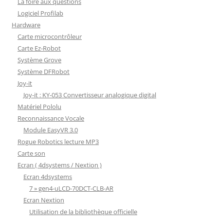
La foire aux questions
Logiciel Profilab
Hardware
Carte microcontrôleur
Carte Ez-Robot
Système Grove
Système DFRobot
Joy-it
Joy-it : KY-053 Convertisseur analogique digital
Matériel Pololu
Reconnaissance Vocale
Module EasyVR 3.0
Rogue Robotics lecture MP3
Carte son
Ecran ( 4dsystems / Nextion )
Ecran 4dsystems
7 » gen4-uLCD-70DCT-CLB-AR
Ecran Nextion
Utilisation de la bibliothèque officielle