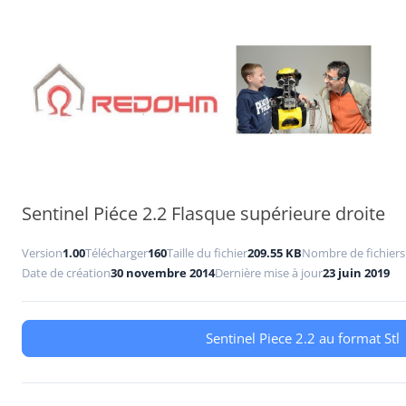
Aller
au
contenu
Sentinel Piéce 2.2 Flasque supérieure droite
Version
1.00
Télécharger
160
Taille du fichier
209.55 KB
Nombre de fichiers
Date de création
30 novembre 2014
Dernière mise à jour
23 juin 2019
Sentinel Piece 2.2 au format Stl